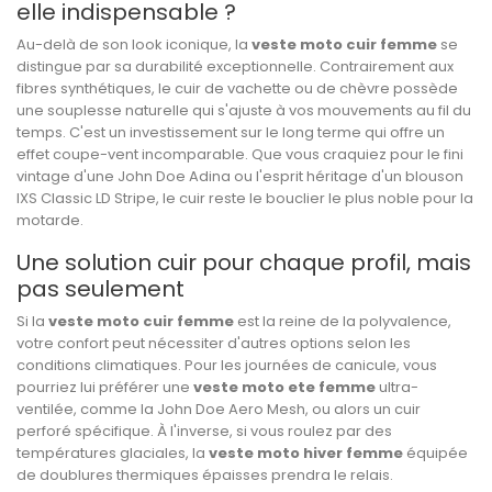
elle indispensable ?
Au-delà de son look iconique, la
veste moto cuir femme
se
distingue par sa durabilité exceptionnelle. Contrairement aux
fibres synthétiques, le cuir de vachette ou de chèvre possède
une souplesse naturelle qui s'ajuste à vos mouvements au fil du
temps. C'est un investissement sur le long terme qui offre un
effet coupe-vent incomparable. Que vous craquiez pour le fini
vintage d'une John Doe Adina ou l'esprit héritage d'un blouson
IXS Classic LD Stripe
, le cuir reste le bouclier le plus noble pour la
motarde.
Une solution cuir pour chaque profil, mais
pas seulement
Si la
veste moto cuir femme
est la reine de la polyvalence,
votre confort peut nécessiter d'autres options selon les
conditions climatiques. Pour les journées de canicule, vous
pourriez lui préférer une
veste moto ete femme
ultra-
ventilée, comme la John Doe Aero Mesh, ou alors un cuir
perforé spécifique. À l'inverse, si vous roulez par des
températures glaciales, la
veste moto hiver femme
équipée
de doublures thermiques épaisses prendra le relais.