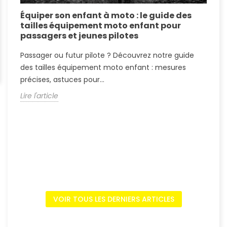
Équiper son enfant à moto : le guide des
É
tailles équipement moto enfant pour
c
passagers et jeunes pilotes
r
Passager ou futur pilote ? Découvrez notre guide
P
des tailles équipement moto enfant : mesures
T
précises, astuces pour...
p
Lire l'article
L
VOIR TOUS LES DERNIERS ARTICLES