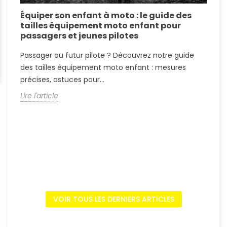
Équiper son enfant à moto : le guide des
É
tailles équipement moto enfant pour
c
passagers et jeunes pilotes
r
Passager ou futur pilote ? Découvrez notre guide
P
des tailles équipement moto enfant : mesures
T
précises, astuces pour...
p
Lire l'article
L
VOIR TOUS LES DERNIERS ARTICLES