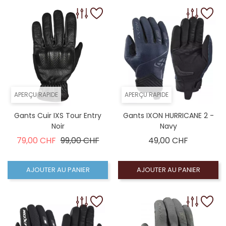
APERÇU RAPIDE
APERÇU RAPIDE
Gants Cuir IXS Tour Entry
Gants IXON HURRICANE 2 -
Noir
Navy
Prix de base
Prix
Prix
79,00 CHF
99,00 CHF
49,00 CHF
AJOUTER AU PANIER
AJOUTER AU PANIER