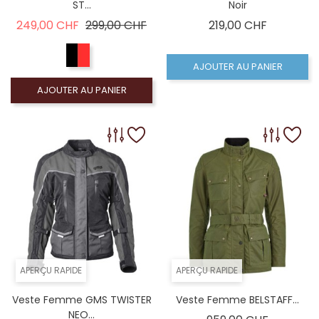
ST...
Noir
Prix de base
Prix
Prix
249,00 CHF
299,00 CHF
219,00 CHF
AJOUTER AU PANIER
AJOUTER AU PANIER
APERÇU RAPIDE
APERÇU RAPIDE
Veste Femme GMS TWISTER
Veste Femme BELSTAFF...
NEO...