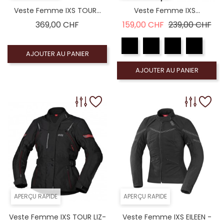
Veste Femme IXS TOUR...
Veste Femme IXS...
Prix
Prix de base
Pri
369,00 CHF
159,00 CHF
239,00 CHF
AJOUTER AU PANIER
AJOUTER AU PANIER
APERÇU RAPIDE
APERÇU RAPIDE
Veste Femme IXS TOUR LIZ-
Veste Femme IXS EILEEN -