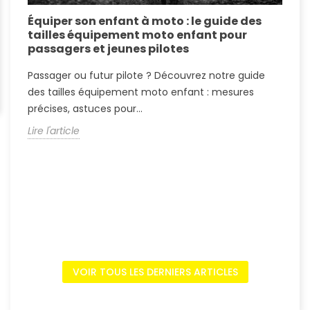
Équiper son enfant à moto : le guide des
É
tailles équipement moto enfant pour
c
passagers et jeunes pilotes
r
Passager ou futur pilote ? Découvrez notre guide
P
des tailles équipement moto enfant : mesures
T
précises, astuces pour...
p
Lire l'article
L
VOIR TOUS LES DERNIERS ARTICLES