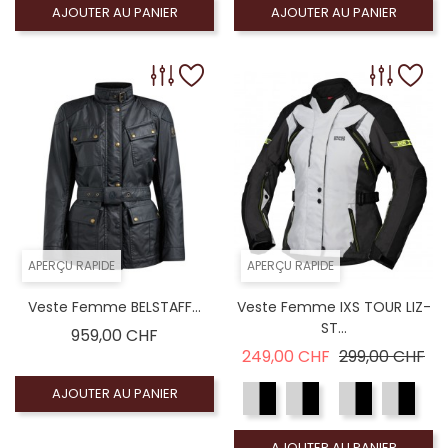
AJOUTER AU PANIER
AJOUTER AU PANIER
APERÇU RAPIDE
APERÇU RAPIDE
Veste Femme BELSTAFF...
Veste Femme IXS TOUR LIZ-
ST...
Prix
959,00 CHF
Prix de base
Pri
249,00 CHF
299,00 CHF
AJOUTER AU PANIER
AJOUTER AU PANIER