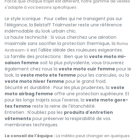
Parce que chaque trajet est différent, notre gamme de vestes
s'adapte à vos besoins spécifiques :
Le style iconique : Pour celles qui ne transigent pas sur
l'élégance, la Belstaff Trialmaster reste une référence
indémodable du look urbain chic.
La haute technicité : Si vous cherchez une aération
maximale sans sacrifier la protection thermique, la
Richa
est l'alliée idéale des rouleuses exigeantes.
Airstream-X
La famille des protections : Bien que la
veste moto mi-
saison femme
soit la plus polyvalente, vous trouverez
également chez nous la
veste moto cuir femme
pour le
look, la
veste moto ete femme
pour les canicules, ou la
veste moto hiver femme
pour le grand froid.
Sécurité et durabilité : Pour les plus prudentes, la
veste
moto airbag femme
offre une protection supérieure. Et
pour les longs trajets sous l'averse, la
veste moto gore-
tex femme
reste la reine de l'étanchéité.
Entretien : N'oubliez pas les
produits d'entretien
vêtements
pour préserver la respirabilité de vos
membranes techniques.
Le conseil de l'équipe :
La météo peut changer en quelques