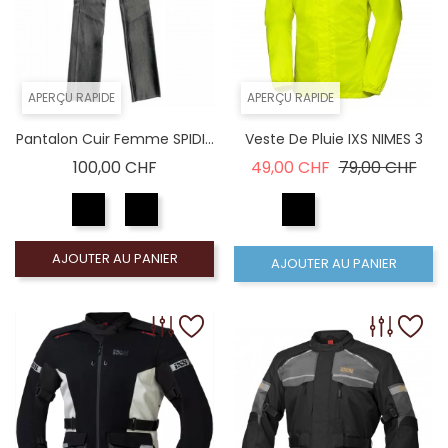
APERÇU RAPIDE
APERÇU RAPIDE
Pantalon Cuir Femme SPIDI...
Veste De Pluie IXS NIMES 3
Prix
Prix de base
Prix
100,00 CHF
49,00 CHF
79,00 CHF
AJOUTER AU PANIER
AJOUTER AU PANIER