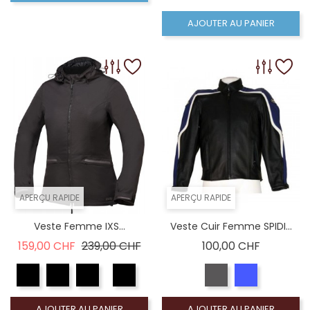
AJOUTER AU PANIER
APERÇU RAPIDE
APERÇU RAPIDE
Veste Femme IXS...
Veste Cuir Femme SPIDI...
Prix de base
Prix
Prix
159,00 CHF
239,00 CHF
100,00 CHF
AJOUTER AU PANIER
AJOUTER AU PANIER