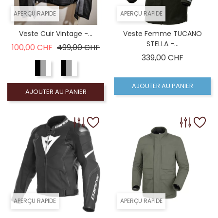
APERÇU RAPIDE
APERÇU RAPIDE
Veste Cuir Vintage -...
Veste Femme TUCANO
STELLA -...
Prix de base
Prix
100,00 CHF
499,00 CHF
Prix
339,00 CHF
AJOUTER AU PANIER
AJOUTER AU PANIER
APERÇU RAPIDE
APERÇU RAPIDE