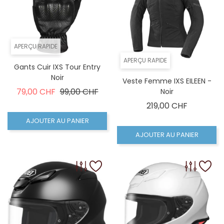
APERÇU RAPIDE
APERÇU RAPIDE
Gants Cuir IXS Tour Entry
Noir
Veste Femme IXS EILEEN -
Prix de base
Prix
79,00 CHF
99,00 CHF
Noir
Prix
219,00 CHF
AJOUTER AU PANIER
AJOUTER AU PANIER