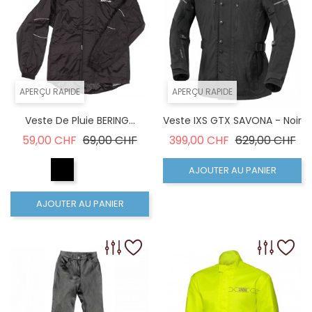
APERÇU RAPIDE
APERÇU RAPIDE
Veste De Pluie BERING...
Veste IXS GTX SAVONA - Noir
Prix de base
Prix
Prix de base
Pri
59,00 CHF
69,00 CHF
399,00 CHF
629,00 CHF
AJOUTER AU PANIER
AJOUTER AU PANIER