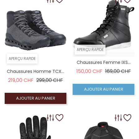
APERÇU RAPIDE
APERÇU RAPIDE
Chaussures Femme IXS...
Prix de base
Pri
150,00 CHF
169,00 CHF
Chaussures Homme TCX...
Prix de base
Prix
219,00 CHF
299,00 CHF
AJOUTER AU PANIER
AJOUTER AU PANIER