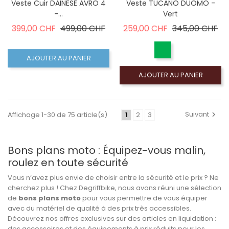
Veste Cuir DAINESE AVRO 4
Veste TUCANO DUOMO -
-...
Vert
Prix de base
Prix
Prix de base
Pri
399,00 CHF
499,00 CHF
259,00 CHF
345,00 CHF
AJOUTER AU PANIER
AJOUTER AU PANIER
Suivant
Affichage 1-30 de 75 article(s)
1
2
3
Bons plans moto : Équipez-vous malin,
roulez en toute sécurité
Vous n’avez plus envie de choisir entre la sécurité et le prix ? Ne
cherchez plus ! Chez Degriffbike, nous avons réuni une sélection
de
bons plans moto
pour vous permettre de vous équiper
avec du matériel de qualité à des prix très accessibles.
Découvrez nos offres exclusives sur des articles en liquidation :
des accessoires et des équipements à prix réduits pour les