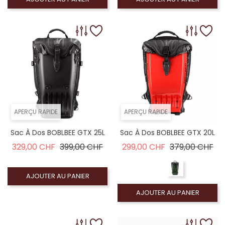
APERÇU RAPIDE
APERÇU RAPIDE
Sac À Dos BOBLBEE GTX 25L
Sac À Dos BOBLBEE GTX 20L
Prix de base
Prix
Prix de base
Pri
329,00 CHF
399,00 CHF
299,00 CHF
379,00 CHF
AJOUTER AU PANIER
AJOUTER AU PANIER