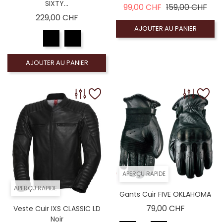
SIXTY...
Prix de base
Prix
99,00 CHF
159,00 CHF
Prix
229,00 CHF
AJOUTER AU PANIER
AJOUTER AU PANIER
APERÇU RAPIDE
APERÇU RAPIDE
Gants Cuir FIVE OKLAHOMA
Prix
79,00 CHF
Veste Cuir IXS CLASSIC LD
Noir