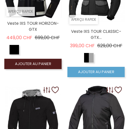
APERÇU RAPIDE
APERÇU RAPIDE
Veste IXS TOUR HORIZON-
GTX
Veste IXS TOUR CLASSIC-
Prix de base
Prix
449,00 CHF
699,00 CHF
GTX...
Prix de base
Pri
399,00 CHF
629,00 CHF
AJOUTER AU PANIER
AJOUTER AU PANIER