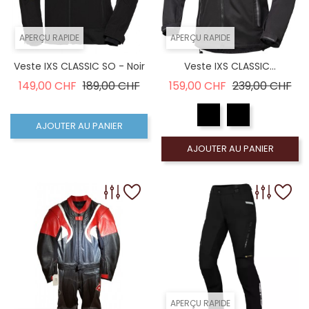
APERÇU RAPIDE
APERÇU RAPIDE
Veste IXS CLASSIC SO - Noir
Veste IXS CLASSIC...
Prix de base
Prix
Prix de base
Pri
149,00 CHF
189,00 CHF
159,00 CHF
239,00 CHF
AJOUTER AU PANIER
AJOUTER AU PANIER
APERÇU RAPIDE