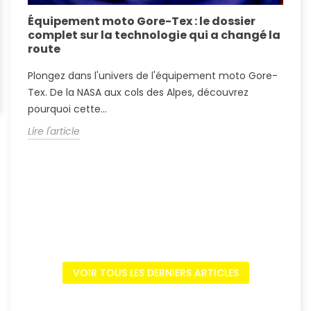
Équipement moto Gore-Tex : le dossier
A
complet sur la technologie qui a changé la
S
route
A
Plongez dans l'univers de l'équipement moto Gore-
?
Tex. De la NASA aux cols des Alpes, découvrez
c
pourquoi cette...
L
Lire l'article
VOIR TOUS LES DERNIERS ARTICLES