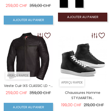
Prix de base
Prix
259,00 CHF
359,00 CHF
AJOUTER AU PANIER
AJOUTER AU PANIER
APERÇU RAPIDE
APERÇU RAPIDE
Veste Cuir IXS CLASSIC LD -...
Prix de base
Prix
259,00 CHF
359,00 CHF
Chaussures Homme
STYLMARTIN...
Prix de base
Prix
199,00 CHF
219,00 CHF
AJOUTER AU PANIER