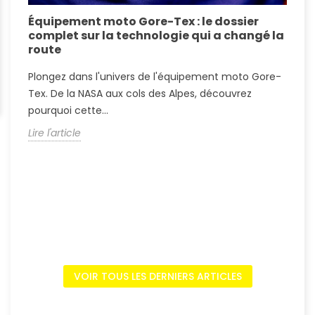
Équipement moto Gore-Tex : le dossier
A
complet sur la technologie qui a changé la
S
route
A
Plongez dans l'univers de l'équipement moto Gore-
?
Tex. De la NASA aux cols des Alpes, découvrez
c
pourquoi cette...
L
Lire l'article
VOIR TOUS LES DERNIERS ARTICLES