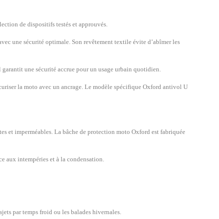
ection de dispositifs testés et approuvés.
avec une sécurité optimale. Son revêtement textile évite d’abîmer les
il garantit une sécurité accrue pour un usage urbain quotidien.
écuriser la moto avec un ancrage. Le modèle spécifique Oxford antivol U
ntes et imperméables. La bâche de protection moto Oxford est fabriquée
ce aux intempéries et à la condensation.
jets par temps froid ou les balades hivernales.