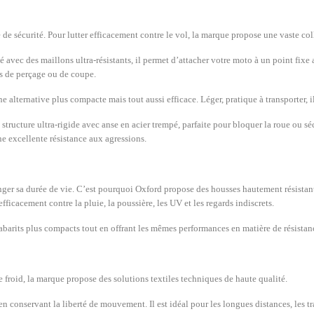
 sécurité. Pour lutter efficacement contre le vol, la marque propose une vaste coll
vec des maillons ultra-résistants, il permet d’attacher votre moto à un point fixe 
ves de perçage ou de coupe.
e alternative plus compacte mais tout aussi efficace. Léger, pratique à transporter, 
tructure ultra-rigide avec anse en acier trempé, parfaite pour bloquer la roue ou s
e excellente résistance aux agressions.
onger sa durée de vie. C’est pourquoi Oxford propose des housses hautement résista
efficacement contre la pluie, la poussière, les UV et les regards indiscrets.
barits plus compacts tout en offrant les mêmes performances en matière de résistan
 froid, la marque propose des solutions textiles techniques de haute qualité.
conservant la liberté de mouvement. Il est idéal pour les longues distances, les tra