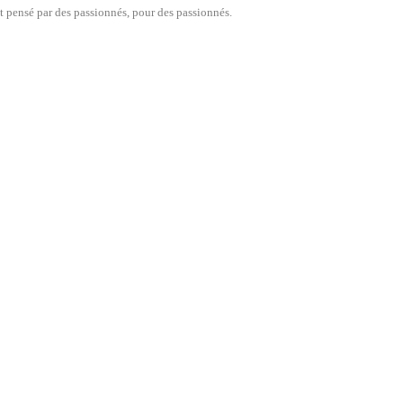
nt pensé par des passionnés, pour des passionnés.
EXCLUSIVITÉ WEB 
es De Maintien OXFORD...
Antivol OXFORD LEVERLOCK
Prix
Pri
69,00 CHF
49,00 CHF