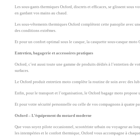
Les sous-gants thermiques Oxford, discrets et efficaces, se glissent sous v
en gardant vos mains au chaud.
Les sous-vêtements thermiques Oxford complètent cette panoplie avec une g
des conditions extrêmes.
Et pour un confort optimal sous le casque, la casquette sous-casque moto Ox
Entretien, bagagerie et accessoires pratiques
Oxford, c’est aussi toute une gamme de produits dédiés à l’entretien de vot
surfaces.
Le Oxford produit entretien moto complète la routine de soin avec des lubr
Enfin, pour le transport et l’organisation, le Oxford bagage moto propose u
Et pour votre sécurité personnelle ou celle de vos compagnons à quatre pat
Oxford – L’équipement du motard moderne
Que vous soyez pilote occasionnel, scootériste urbain ou voyageur au long c
les intempéries et le confort thermique, Oxford vous accompagne à chaque