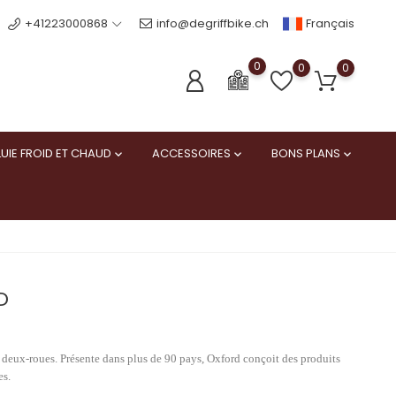
Français
+41223000868
info@degriffbike.ch
0
0
0
UIE FROID ET CHAUD
ACCESSOIRES
BONS PLANS



D
 deux-roues. Présente dans plus de 90 pays, Oxford conçoit des produits
es.