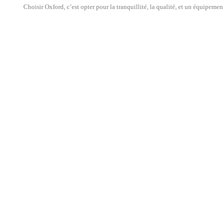
Choisir Oxford, c’est opter pour la tranquillité, la qualité, et un équipeme
Bloque Disque Oxford Micro...
Poigné
Prix
42,00 CHF