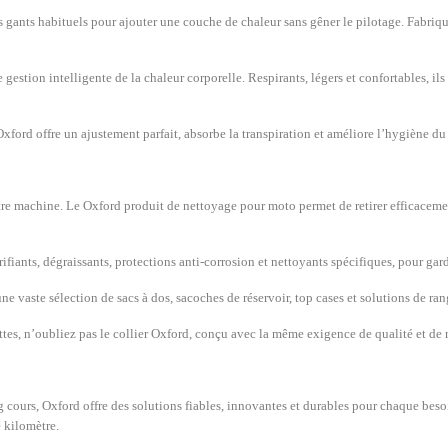
os gants habituels pour ajouter une couche de chaleur sans gêner le pilotage. Fabriqu
estion intelligente de la chaleur corporelle. Respirants, légers et confortables, i
ford offre un ajustement parfait, absorbe la transpiration et améliore l’hygiène du 
re machine. Le Oxford produit de nettoyage pour moto permet de retirer efficacement l
ifiants, dégraissants, protections anti-corrosion et nettoyants spécifiques, pour ga
ne vaste sélection de sacs à dos, sacoches de réservoir, top cases et solutions de r
tes, n’oubliez pas le collier Oxford, conçu avec la même exigence de qualité et de r
ours, Oxford offre des solutions fiables, innovantes et durables pour chaque besoin.
 kilomètre.