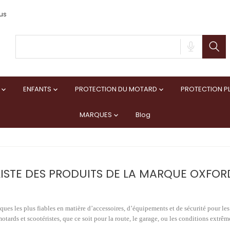
us
ENFANTS
PROTECTION DU MOTARD
PROTECTION PL



MARQUES
Blog

LISTE DES PRODUITS DE LA MARQUE OXFOR
es les plus fiables en matière d’accessoires, d’équipements et de sécurité pour les
otards et scootéristes, que ce soit pour la route, le garage, ou les conditions extrêm