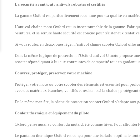
La sécurité avant tout : antivols robustes et certifiés
La gamme Oxford est particulièrement reconnue pour sa qualité en matière de
L’antivol chaîne moto Oxford est un incontournable de la gamme. Fabriqué a
peintures, et sa serrure haute sécurité est conçue pour résister aux tentati
Si vous roulez en deux-roues léger, l’antivol chaîne scooter Oxford offre un
Dans la même logique de protection, l’Oxford antivol U moto propose une s
scooter répond quant à lui aux contraintes de compacité tout en gardant un
Couvrez, protégez, préservez votre machine
Protéger votre moto ou votre scooter des éléments est essentiel pour prol
avec des matériaux étanches, ventilés et résistants à la chaleur, protégeant 
De la même manière, la bâche de protection scooter Oxford s’adapte aux ga
Confort thermique et équipement du pilote
Oxford pense aussi au confort du motard, été comme hiver. Pour affronter le
Le pantalon thermique Oxford est conçu pour une isolation optimale tout en 