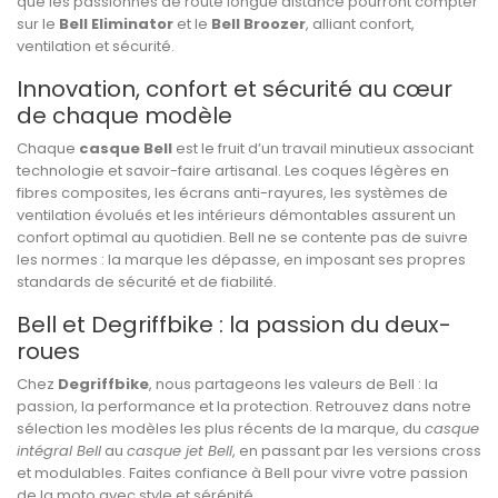
que les passionnés de route longue distance pourront compter
sur le
Bell Eliminator
et le
Bell Broozer
, alliant confort,
ventilation et sécurité.
Innovation, confort et sécurité au cœur
de chaque modèle
Chaque
casque Bell
est le fruit d’un travail minutieux associant
technologie et savoir-faire artisanal. Les coques légères en
fibres composites, les écrans anti-rayures, les systèmes de
ventilation évolués et les intérieurs démontables assurent un
confort optimal au quotidien. Bell ne se contente pas de suivre
les normes : la marque les dépasse, en imposant ses propres
standards de sécurité et de fiabilité.
Bell et Degriffbike : la passion du deux-
roues
Chez
Degriffbike
, nous partageons les valeurs de Bell : la
passion, la performance et la protection. Retrouvez dans notre
sélection les modèles les plus récents de la marque, du
casque
intégral Bell
au
casque jet Bell
, en passant par les versions cross
et modulables. Faites confiance à Bell pour vivre votre passion
de la moto avec style et sérénité.