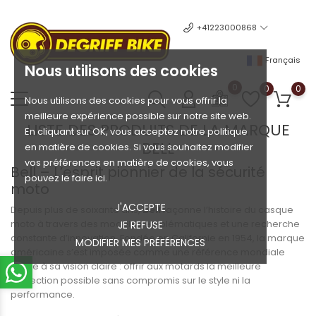
+41223000868
Français
Nous utilisons des cookies
0
0
0
Nous utilisons des cookies pour vous offrir la
meilleure expérience possible sur notre site web.
LISTE DES PRODUITS DE LA MARQUE
En cliquant sur OK, vous acceptez notre politique
BELL
en matière de cookies. Si vous souhaitez modifier
vos préférences en matière de cookies, vous
Bell – L’esprit pionnier de la sécurité
pouvez le faire ici.
moto
J'ACCEPTE
Depuis plus de soixante ans,
Bell
façonne l’histoire du casque
moto à travers des modèles emblématiques et une recherche
JE REFUSE
constante d’innovation. Fondée en Californie en 1954, la marque
MODIFIER MES PRÉFÉRENCES
américaine s’est imposée comme une référence mondiale
grâce à sa vision claire : offrir aux motards la meilleure
protection possible sans compromis sur le style ni la
performance.