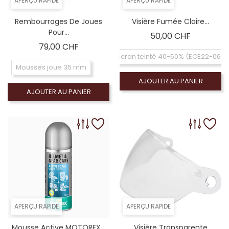
APERÇU RAPIDE
APERÇU RAPIDE
Rembourrages De Joues
Visière Fumée Claire...
Pour...
Prix
50,00 CHF
Prix
79,00 CHF
Ecran teinté 40-50% (ECE22-06)
Mousses joue 35 mm
AJOUTER AU PANIER
AJOUTER AU PANIER
APERÇU RAPIDE
APERÇU RAPIDE
Mousse Active MOTOREX...
Visière Transparente