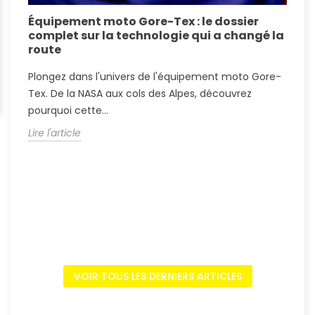
Équipement moto Gore-Tex : le dossier
A
complet sur la technologie qui a changé la
S
route
A
Plongez dans l'univers de l'équipement moto Gore-
?
Tex. De la NASA aux cols des Alpes, découvrez
c
pourquoi cette...
L
Lire l'article
VOIR TOUS LES DERNIERS ARTICLES