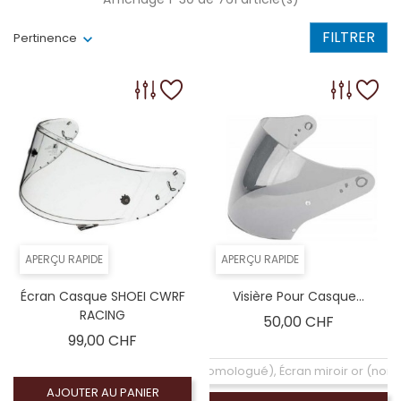
FILTRER
Pertinence
APERÇU RAPIDE
APERÇU RAPIDE
Écran Casque SHOEI CWRF
Visière Pour Casque...
RACING
Prix
50,00 CHF
Prix
99,00 CHF
Coloré (non homologué), Écran miroir or (no
AJOUTER AU PANIER