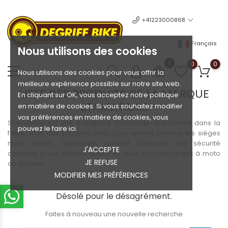
+41223000868
Français
Nous utilisons des cookies
0
0
0
Nous utilisons des cookies pour vous offrir la
meilleure expérience possible sur notre site web.
LISTE DES PRODUITS DE LA MARQUE
En cliquant sur OK, vous acceptez notre politique
STAMATAKIS
en matière de cookies. Si vous souhaitez modifier
vos préférences en matière de cookies, vous
Stamatakis est une entreprise Allemande spécialisée dans la
pouvez le faire ici.
fabrication des produits moto pour enfant comme les sièges
moto enfant. Stamatakis permet d’assurer une sécurité
J'ACCEPTE
optimale à vos enfants quand ils vous accompagnent à moto
JE REFUSE
ou scooter.
MODIFIER MES PRÉFÉRENCES
Désolé pour le désagrément.
Faites à nouveau une nouvelle recherche