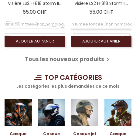
Visière LS2 FF818 Storm II...
Visière LS2 FF818 Storm II...
Prix
Prix
65,00 CHF
55,00 CHF
Ecran Iridium bleu (non homologué)
Écran fumée foncée (non homologu
an Iridium arc-en-ciel (non homologué)
Écran claire (homologué)
AJOUTER AU PANIER
AJOUTER AU PANIER
cran Iridium argent (non homologué)
Tous les nouveaux produits

TOP CATÉGORIES
Les catégories les plus demandées de ce mois
Casque
Casque
Casque jet
Casque