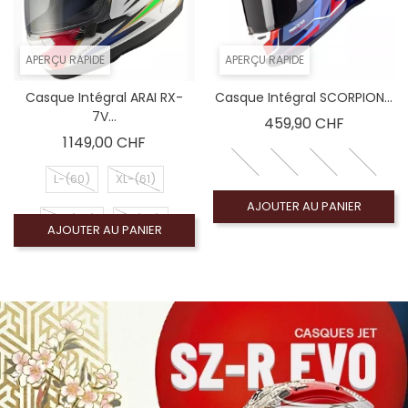
APERÇU RAPIDE
APERÇU RAPIDE
Casque Intégral ARAI RX-
Casque Intégral SCORPION...
7V...
Prix
459,90 CHF
Prix
1 149,00 CHF
L-(60)
XL-(61)
AJOUTER AU PANIER
XS-(54)
S-(56)
AJOUTER AU PANIER
M-(58)