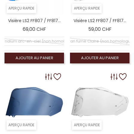
APERÇU RAPIDE
APERÇU RAPIDE
Visière LS2 FF807 / FF817...
Visière LS2 FF807 / FF817...
Prix
Prix
69,00 CHF
59,00 CHF
an Iridium arc-en-ciel (non homologué)
Écran fumé Claire (non homologué
cran Iridium argent (non homologué)
Écran fumé foncé 100% (non homolog
AJOUTER AU PANIER
AJOUTER AU PANIER
Ecran Iridium bleu (non homologué)
Écran claire (homologué)
Ecran Iridium Bleu Triangle Shape
Ecran fumé triangle shape
ran Iridium Arc-en-ciel Triangle Shape
APERÇU RAPIDE
APERÇU RAPIDE