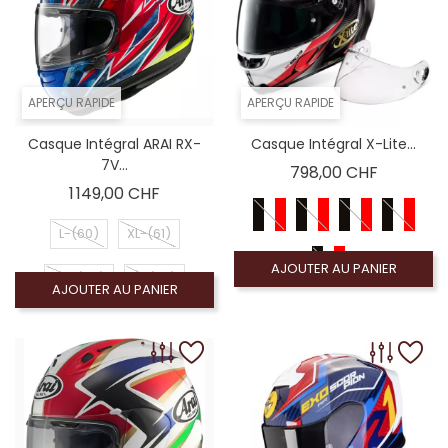
APERÇU RAPIDE
APERÇU RAPIDE
Casque Intégral ARAI RX-
Casque Intégral X-Lite...
7V...
Prix
798,00 CHF
Prix
1 149,00 CHF
L-(60)
XL-(61)
AJOUTER AU PANIER
XS-(54)
S-(56)
AJOUTER AU PANIER
M-(58)