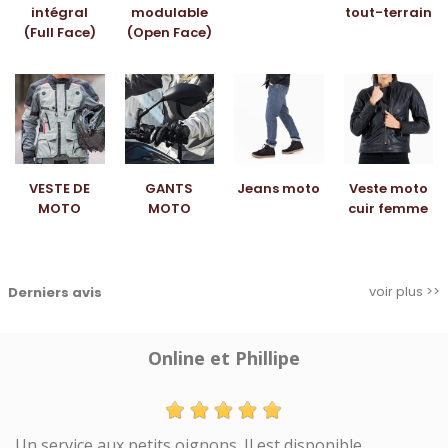
intégral
modulable
tout-terrain
(Full Face)
(Open Face)
VESTE DE
GANTS
Jeans moto
Veste moto
MOTO
MOTO
cuir femme
voir plus >>
Derniers avis
Online et Phillipe
Un service aux petits oignons. Il est disponible,