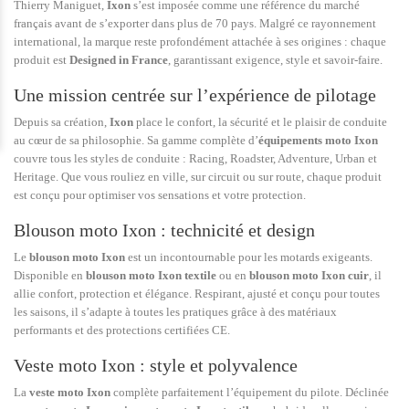
Thierry Maniguet,
Ixon
s’est imposée comme une référence du marché
français avant de s’exporter dans plus de 70 pays. Malgré ce rayonnement
international, la marque reste profondément attachée à ses origines : chaque
produit est
Designed in France
, garantissant exigence, style et savoir-faire.
Une mission centrée sur l’expérience de pilotage
Depuis sa création,
Ixon
place le confort, la sécurité et le plaisir de conduite
au cœur de sa philosophie. Sa gamme complète d’
équipements moto Ixon
couvre tous les styles de conduite : Racing, Roadster, Adventure, Urban et
Heritage. Que vous rouliez en ville, sur circuit ou sur route, chaque produit
est conçu pour optimiser vos sensations et votre protection.
Blouson moto Ixon : technicité et design
Le
blouson moto Ixon
est un incontournable pour les motards exigeants.
Disponible en
blouson moto Ixon textile
ou en
blouson moto Ixon cuir
, il
allie confort, protection et élégance. Respirant, ajusté et conçu pour toutes
les saisons, il s’adapte à toutes les pratiques grâce à des matériaux
performants et des protections certifiées CE.
Veste moto Ixon : style et polyvalence
La
veste moto Ixon
complète parfaitement l’équipement du pilote. Déclinée