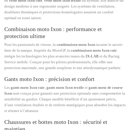
en
veste moto Ixon cuir
,
veste moto Ixon textile
ou hybride, elle associe un
design moderne à une ergonomie soignée. Les systèmes de ventilation,
doublures thermiques et protections homologuées assurent un confort
optimal en toute saison.
Combinaison moto Ixon : performance et
protection ultime
Pour les passionnés de vitesse, la
combinaison moto Ixon
incarne le savoir-
faire de la marque. Inspirée du MotoGP, la
combinaison moto Ixon cuir
intègre les technologies les plus avancées issues du
IX-LAB
et du Racing
Service mobile. Conçue pour les pilotes professionnels, elle offre une
protection maximale, une grande souplesse et une aérodynamique parfaite.
Gants moto Ixon : précision et confort
Les
gants moto Ixon cuir
,
gants moto Ixon textile
et
gants moto de course
Ixon
sont conçus pour garantir une protection optimale sans compromettre la
sensibilité au guidon. Chaque modèle bénéficie d’un ajustement précis,
d’une ventilation étudiée et de renforts stratégiques pour absorber les impacts
et résister à l’abrasion.
Chaussures et bottes moto Ixon : sécurité et
maintien