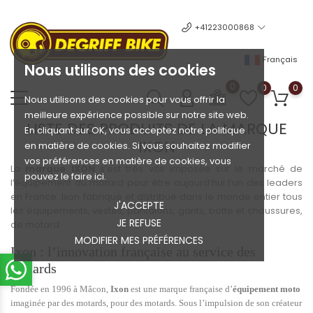
+41223000868
Français
Nous utilisons des cookies
0
0
0
Nous utilisons des cookies pour vous offrir la
meilleure expérience possible sur notre site web.
LISTE DES PRODUITS DE LA MARQUE
En cliquant sur OK, vous acceptez notre politique
IXON
en matière de cookies. Si vous souhaitez modifier
vos préférences en matière de cookies, vous
La
marque IXON
s’est très vite imposée sur le marché de
pouvez le faire ici.
l’équipement du motard pour être aujourd’hui l’un des leaders
en France. Ixon fabrique et distribue dans le monde entier tous
J'ACCEPTE
les équipements, vestes, pantalons, gants, botte et chaussures,
JE REFUSE
de motard.
MODIFIER MES PRÉFÉRENCES
Ixon : l’innovation française au service des
motards
Fondée en 1996 à Mâcon,
Ixon
est une marque française d’
équipement moto
imaginée par des motards, pour des motards. Sous l’impulsion de son créateur