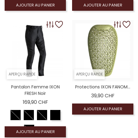
M
2XL
AJOUTER AU PANIER
AJOUTER AU PANIER
L
3XL
S
XL
APERÇU RAPIDE
APERÇU RAPIDE
Pantalon Femme IXON
Protections IXON FANOM...
FRESH Noir
Prix
39,90 CHF
Prix
169,90 CHF
AJOUTER AU PANIER
AJOUTER AU PANIER