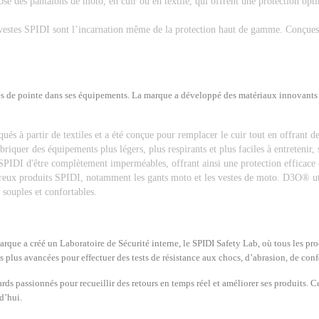
des pantalons de moto, en cuir ou en textile, qui offrent une protection optima
vestes SPIDI sont l’incarnation même de la protection haut de gamme. Conçues po
s de pointe dans ses équipements. La marque a développé des matériaux innovants e
s à partir de textiles et a été conçue pour remplacer le cuir tout en offrant des
briquer des équipements plus légers, plus respirants et plus faciles à entretenir, s
I d'être complètement imperméables, offrant ainsi une protection efficace con
reux produits SPIDI, notamment les gants moto et les vestes de moto. D3O® ut
t souples et confortables.
arque a créé un Laboratoire de Sécurité interne, le SPIDI Safety Lab, où tous les pr
s plus avancées pour effectuer des tests de résistance aux chocs, d’abrasion, de con
s passionnés pour recueillir des retours en temps réel et améliorer ses produits. Ce
d’hui.