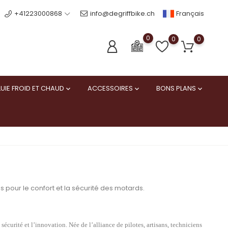
Français
+41223000868
info@degriffbike.ch
0
0
0
UIE FROID ET CHAUD
ACCESSOIRES
BONS PLANS



 pour le confort et la sécurité des motards.
curité et l’innovation. Née de l’alliance de pilotes, artisans, techniciens