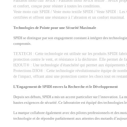
Pantalon moto cuir SPIDI / Pantalon moto SPIDI textile : SPIDI propose 
et confort, conçue pour résister à toutes les conditions.
Veste moto cuir SPIDI / Veste moto textile SPIDI / Veste SPIDI : Les 
certifiées et offrent une résistance à l’abrasion et un confort maximal.
Technologies de Pointe pour une Sécurité Maximale
SPIDI se distingue par son engagement constant à intégrer des technologie
compromis.
TEXTECH : Cette technologie est utilisée sur les produits SPIDI fabriqué
protection contre le vent, et résistance à la déchirure. Elle permet de fa
H2OUT® : Une technologie d'étanchéité qui permet aux équipements SPID
Protections D3O® : Cette technologie révolutionnaire équipe de nomb
de l'impact, offrant ainsi une protection contre les chocs tout en restan
L’Engagement de SPIDI envers la Recherche et le Développement
Depuis ses débuts, SPIDI a mis un accent particulier sur l’innovation. La m
hautes exigences de sécurité. Ce laboratoire est équipé des technologies le
La marque collabore également avec des pilotes professionnels et des motard
technologie et de répondre parfaitement aux attentes des motards d’aujour