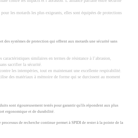
le contre les impacts et l’abrasion. L’alliance parfaite entre sécurité
ur les motards les plus exigeants, elles sont équipées de protections
t des systèmes de protection qui offrent aux motards une sécurité sans
 caractéristiques similaires en termes de résistance à l’abrasion,
ans sacrifier la sécurité.
tre les intempéries, tout en maintenant une excellente respirabilité.
ilise des matériaux à mémoire de forme qui se durcissent au moment
oduits sont rigoureusement testés pour garantir qu'ils répondent aux plus
fort ergonomique et de durabilité.
 processus de recherche continue permet à SPIDI de rester à la pointe de la