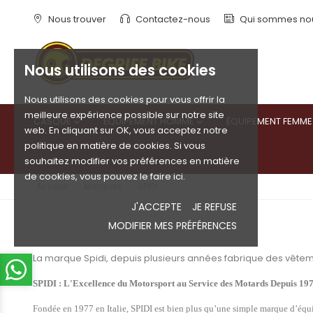
Nous trouver
Contactez-nous
Qui sommes no
Nous utilisons des cookies
Nous utilisons des cookies pour vous offrir la
meilleure expérience possible sur notre site
CASQUE
ÉQUIPEMENT HOMME
ÉQUIPEMENT FEMME


web. En cliquant sur OK, vous acceptez notre
politique en matière de cookies. Si vous
souhaitez modifier vos préférences en matière
de cookies, vous pouvez le faire ici.
Accueil
Marques
SPIDI
J'ACCEPTE
JE REFUSE
MODIFIER MES PRÉFÉRENCES
La marque Spidi, depuis plusieurs années fabrique des vêtem
SPIDI : L'Excellence du Motorsport au Service des Motards Depuis 19
Fondée en 1977 en Italie, SPIDI est bien plus qu’une simple marque d’équip