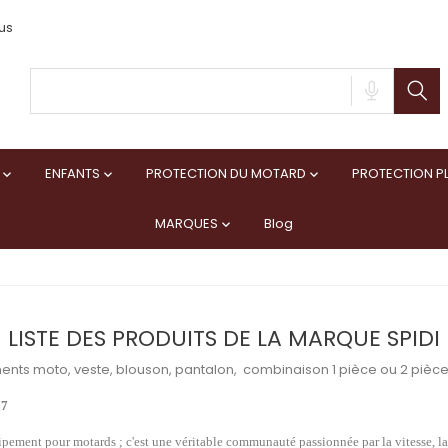
us
ENFANTS
PROTECTION DU MOTARD
PROTECTION PL



MARQUES
Blog

LISTE DES PRODUITS DE LA MARQUE SPIDI
ents moto, veste, blouson, pantalon,
combinaison 1 pièce ou 2 pièces
77
ement pour motards ; c'est une véritable communauté passionnée par la vitesse, la sé