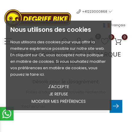
+41223000868
Français
Nous utilisons des cookies
0
0
0
Nous utilisons des cookies pour vous offrir la
meilleure expérience possible sur notre site web.
LISTE DES PRODUITS DE LA MARQUE
En cliquant sur OK, vous acceptez notre politique
MARKO
en matière de cookies. Si vous souhaitez modifier
vos préférences en matière de cookies, vous
pouvez le faire ici.
Désolé pour le désagrément.
J'ACCEPTE
Faites à nouveau une nouvelle recherche
JE REFUSE
MODIFIER MES PRÉFÉRENCES