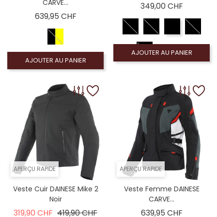
CARVE...
Prix
349,00 CHF
Prix
639,95 CHF
AJOUTER AU PANIER
AJOUTER AU PANIER
APERÇU RAPIDE
APERÇU RAPIDE
Veste Cuir DAINESE Mike 2
Veste Femme DAINESE
Noir
CARVE...
Prix de base
Prix
Prix
319,90 CHF
419,90 CHF
639,95 CHF