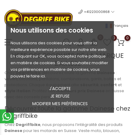
+41223000868
Français
Nous utilisons des cookies
0
0
0
Nous utilisons des cookies pour vous offrir la
meilleure expérience possible sur notre site web.
LISTE DES PRODUITS DE LA MARQUE
En cliquant sur OK, vous acceptez notre politique
DAINESE
en matière de cookies. Si vous souhaitez modifier
vos préférences en matière de cookies, vous
Chez
Degriffbike
, découvrez toute la gamme
Dainese
:
pouvez le faire ici.
vestes, blousons, pantalons, combinaisons, gants, bottes et
protections. Chaque équipement allie
sécurité
,
confort
et
J'ACCEPTE
style italien
. Profitez des
meilleurs prix Dainese
en Suisse
JE REFUSE
avec des conseils personnalisés.
MODIFIER MES PRÉFÉRENCES
Découvrez toute la gamme Dainese chez
Degriffbike
Chez
Degriffbike
, nous proposons l’intégralité des produits
Dainese
pour les motards en Suisse. Veste moto, blouson,