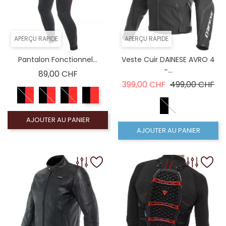
APERÇU RAPIDE
APERÇU RAPIDE
Pantalon Fonctionnel...
Veste Cuir DAINESE AVRO 4
-...
Prix
89,00 CHF
Prix de base
Pri
399,00 CHF
499,00 CHF
AJOUTER AU PANIER
AJOUTER AU PANIER