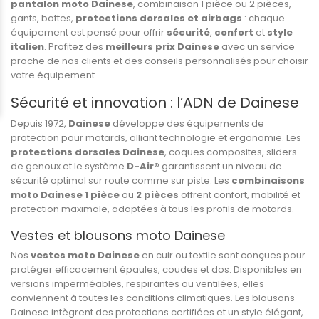
pantalon moto Dainese
, combinaison 1 pièce ou 2 pièces,
gants, bottes,
protections dorsales et airbags
: chaque
équipement est pensé pour offrir
sécurité
,
confort
et
style
italien
. Profitez des
meilleurs prix Dainese
avec un service
proche de nos clients et des conseils personnalisés pour choisir
votre équipement.
Sécurité et innovation : l’ADN de Dainese
Depuis 1972,
Dainese
développe des équipements de
protection pour motards, alliant technologie et ergonomie. Les
protections dorsales Dainese
, coques composites, sliders
de genoux et le système
D-Air®
garantissent un niveau de
sécurité optimal sur route comme sur piste. Les
combinaisons
moto Dainese 1 pièce
ou
2 pièces
offrent confort, mobilité et
protection maximale, adaptées à tous les profils de motards.
Vestes et blousons moto Dainese
Nos
vestes moto Dainese
en cuir ou textile sont conçues pour
protéger efficacement épaules, coudes et dos. Disponibles en
versions imperméables, respirantes ou ventilées, elles
conviennent à toutes les conditions climatiques. Les blousons
Dainese intègrent des protections certifiées et un style élégant,