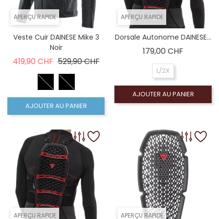
APERÇU RAPIDE
APERÇU RAPIDE
Veste Cuir DAINESE Mike 3
Dorsale Autonome DAINESE...
Noir
Prix
179,00 CHF
Prix de base
Prix
419,90 CHF
529,90 CHF
L/2X
AJOUTER AU PANIER
AJOUTER AU PANIER
APERÇU RAPIDE
APERÇU RAPIDE