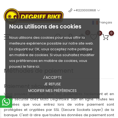
+41223000868
Français
Nous utilisons des cookies
0
0
0
Nous utilisons des cookies pour vous offrir la
meilleure expérience possible sur notre site web.
En cliquant sur OK, vous acceptez notre politique
MÉTHODES DE PAIEMENT
en matière de cookies. Si vous souhaitez modifier
vos préférences en matière de cookies, vous
pouvez le faire ici.
Méthodes de paiement
J'ACCEPTE
JE REFUSE
Paiement sécurisé
MODIFIER MES PRÉFÉRENCES
Vous pouvez effectuer tous vos paiements facilement et en
toute sécurité chez Moto Degriffbike Sàrl en ligne. Toutes les
données que vous entrez lors de votre paiement sont
protégées et cryptées par SSL (Secure Sockets Layer) de la
banque. C'est-à-dire que toutes les données de paiement sont