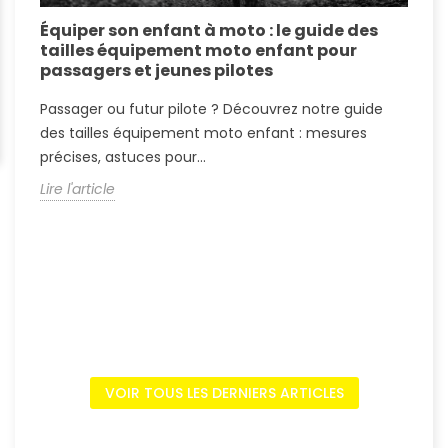
Équiper son enfant à moto : le guide des
É
tailles équipement moto enfant pour
c
passagers et jeunes pilotes
r
Passager ou futur pilote ? Découvrez notre guide
P
des tailles équipement moto enfant : mesures
T
précises, astuces pour...
p
Lire l'article
L
VOIR TOUS LES DERNIERS ARTICLES