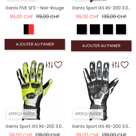
Gants FIVE SF3 - Noir-Rouge
Gants Sport IXS RS-200 3.0...
Prix de base
Prix
Prix de base
Prix
99,00 CHF
119,00 CHF
99,00 CHF
139,00 CHF
AJOUTER AU PANIER
AJOUTER AU PANIER
APERÇU RAPIDE
APERÇU RAPIDE
Gants Sport IXS RS-200 3.0...
Gants Sport IXS RS-200 3.0...
Prix de base
Prix
Prix de base
Prix
99,00 CHF
139,00 CHF
99,00 CHF
139,00 CHF