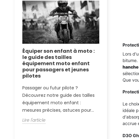
Protect
se :
Équiper son enfant à moto :
Équipement
Lors d'u
 de
le guide des tailles
le dossier 
bitume.
équipement moto enfant
technologie
hanche
pour passagers et jeunes
route
sélecti
 motos
pilotes
Que vou
Plongez dans l
Passager ou futur pilote ?
l'équipement
s
Protect
Découvrez notre guide des tailles
la NASA aux co
équipement moto enfant :
découvrez pou
Le choix
mesures précises, astuces pour...
idéale p
Lire l'article
d'absorp
Lire l'article
accrue 
D3O Gho