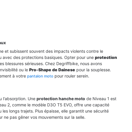
aux
L’art du regard et la visière
Cours de sécurité 
ne et subissent souvent des impacts violents contre le
moto : comment votre vision
Suisse : profitez du
ou avec des protections basiques. Opter pour une
protection
définit votre trajectoire
remboursement de 
des blessures sérieuses. Chez Degriffbike, nous avons
en 2026 !
nvisibilité ou le
Pro-Shape de Dainese
pour la souplesse.
Maîtrisez l'art du regard et soignez
lement à votre
pour rouler serein.
pantalon moto
Saviez-vous que le Fo
votre vision pour rouler en toute
Sécurité Routière (FSR)
sécurité. Votre équipement définit
subventionne votre
votre...
perfectionnement mot
u l'absorption. Une
protection hanche moto
de Niveau 1 est
Lire l'article
 Niveau 2, comme le modèle D3O T5 EVO, offre une capacité
Découvrez comment...
s longs trajets. Plus épaisse, elle garantit une sécurité
Lire l'article
r ne pas gêner vos mouvements sur la selle.