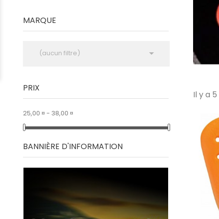
MARQUE

(aucun filtre)
PRIX
Il y a 
25,00 ¤ - 38,00 ¤
BANNIÈRE D'INFORMATION