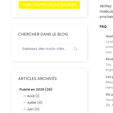
VOIR TOUTES LES CATÉGORIES
Vérifiez
molécula
prochai
FAQ
CHERCHER DANS LE BLOG
Quel
La p
prot
une 
Peut
Oui,
ergo
Les 
ARTICLES ARCHIVÉS
Abso
marq
Publié en 2026 (26)
Où a
Août (1)
Vous
Juillet (4)
20, 
Juin (3)