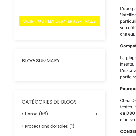
L'époque
"intelli
VOIR TOUS LES DERNIERS ARTICLES
particul
son côté
chaleur.
Compati
La plup
BLOG SUMMARY
inserts
L'instal
partie s
Pourquo
Chez Deg
CATÉGORIES DE BLOGS
testés.
ou D3O
Home (56)
d'un ser
Protections dorsales (1)
CONSEI