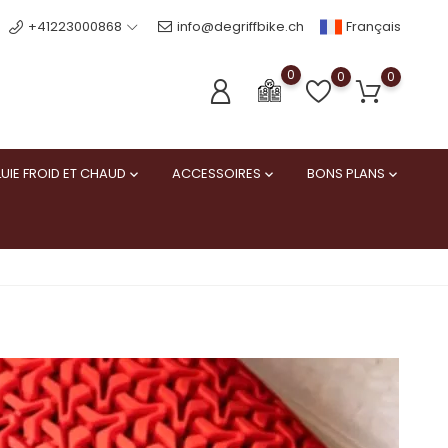
Français
+41223000868
info@degriffbike.ch
0
0
0
UIE FROID ET CHAUD
ACCESSOIRES
BONS PLANS


