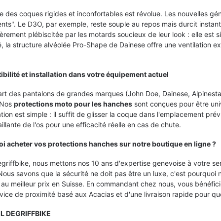
 des coques rigides et inconfortables est révolue. Les nouvelles gé
gents". Le D3O, par exemple, reste souple au repos mais durcit insta
ièrement plébiscitée par les motards soucieux de leur look : elle est s
, la structure alvéolée Pro-Shape de Dainese offre une ventilation ex
bilité et installation dans votre équipement actuel
art des pantalons de grandes marques (John Doe, Dainese, Alpinestar
. Nos
protections moto pour les hanches
sont conçues pour être uni
lation est simple : il suffit de glisser la coque dans l'emplacement prév
aillante de l'os pour une efficacité réelle en cas de chute.
i acheter vos protections hanches sur notre boutique en ligne ?
riffbike, nous mettons nos 10 ans d'expertise genevoise à votre ser
 Nous savons que la sécurité ne doit pas être un luxe, c'est pourq
au meilleur prix en Suisse. En commandant chez nous, vous bénéfici
vice de proximité basé aux Acacias et d'une livraison rapide pour qu
L DEGRIFFBIKE