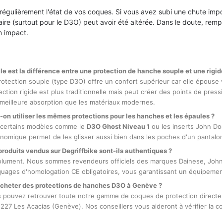
 régulièrement l'état de vos coques. Si vous avez subi une chute impo
ire (surtout pour le D3O) peut avoir été altérée. Dans le doute, remp
n impact.
le est la différence entre une protection de hanche souple et une rigid
rotection souple (type D3O) offre un confort supérieur car elle épouse 
ection rigide est plus traditionnelle mais peut créer des points de press
meilleure absorption que les matériaux modernes.
-on utiliser les mêmes protections pour les hanches et les épaules ?
 certains modèles comme le
D3O Ghost Niveau 1
ou les inserts John Doe
nomique permet de les glisser aussi bien dans les poches d'un pantalo
produits vendus sur Degriffbike sont-ils authentiques ?
lument. Nous sommes revendeurs officiels des marques Dainese, John 
uages d'homologation CE obligatoires, vous garantissant un équipemen
cheter des protections de hanches D3O à Genève ?
 pouvez retrouver toute notre gamme de coques de protection directem
1227 Les Acacias (Genève). Nos conseillers vous aideront à vérifier la co