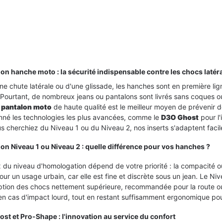
ion hanche moto : la sécurité indispensable contre les chocs latér
 moto Gore-Tex :
Alpinestars Tech-Air® 5
ne chute latérale ou d'une glissade, les hanches sont en première lig
complet sur la
Plasma vs Dainese Smart Air
 Pourtant, de nombreux jeans ou pantalons sont livrés sans coques 
 qui a changé la
: le duel des airbags moto
 pantalon moto
de haute qualité est le meilleur moyen de prévenir 
2026
onné les technologies les plus avancées, comme le
D3O Ghost
pour l'i
s cherchiez du Niveau 1 ou du Niveau 2, nos inserts s'adaptent faci
'univers de
Alpinestars Tech-Air® 5 Plasma ou
 moto Gore-Tex. De
Dainese Smart Air ? Plongez au
ion Niveau 1 ou Niveau 2 : quelle différence pour vos hanches ?
ls des Alpes,
cœur de l'innovation avec notre
rquoi cette...
comparatif technique...
 du niveau d'homologation dépend de votre priorité : la compacité o
our un usage urbain, car elle est fine et discrète sous un jean. Le
Lire l'article
tion des chocs nettement supérieure, recommandée pour la route ou le
en cas d'impact lourd, tout en restant suffisamment ergonomique pou
st et Pro-Shape : l'innovation au service du confort