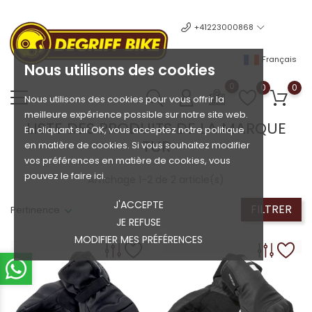
+41223000868
Français
Nous utilisons des cookies
0
0
0
Nous utilisons des cookies pour vous offrir la
meilleure expérience possible sur notre site web.
LISTE DES PRODUITS DE LA MARQUE
En cliquant sur OK, vous acceptez notre politique
TUR
en matière de cookies. Si vous souhaitez modifier
vos préférences en matière de cookies, vous
pouvez le faire ici.
Affichage 1-2 de 2 article(s)
J'ACCEPTE
FILTRER
Pertinence
JE REFUSE
MODIFIER MES PRÉFÉRENCES