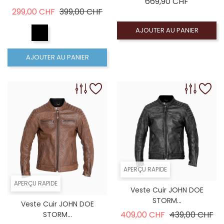
Prix
669,90 CHF
Prix de base
Prix
299,00 CHF
399,00 CHF
AJOUTER AU PANIER
AJOUTER AU PANIER
APERÇU RAPIDE
APERÇU RAPIDE
Veste Cuir JOHN DOE
STORM...
Veste Cuir JOHN DOE
Prix de base
Pri
409,00 CHF
439,00 CHF
STORM...