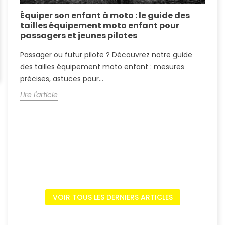
Équiper son enfant à moto : le guide des
É
tailles équipement moto enfant pour
c
passagers et jeunes pilotes
r
Passager ou futur pilote ? Découvrez notre guide
P
des tailles équipement moto enfant : mesures
T
précises, astuces pour...
p
Lire l'article
L
VOIR TOUS LES DERNIERS ARTICLES