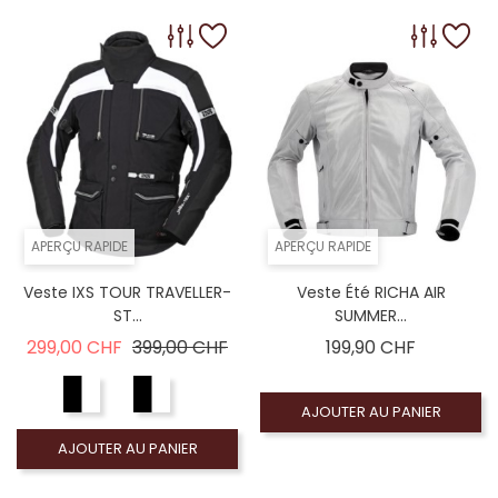
APERÇU RAPIDE
APERÇU RAPIDE
Veste IXS TOUR TRAVELLER-
Veste Été RICHA AIR
ST...
SUMMER...
Prix de base
Prix
Prix
299,00 CHF
399,00 CHF
199,90 CHF
AJOUTER AU PANIER
AJOUTER AU PANIER