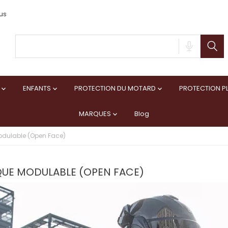
us
ENFANTS
PROTECTION DU MOTARD
PROTECTION PL



MARQUES
Blog

dulable (Open Face)
UE MODULABLE (OPEN FACE)