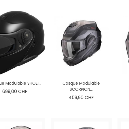
 moto Gore-Tex. De
Dainese Smart Air ? Plongez au
ls des Alpes,
cœur de l'innovation avec notre
rquoi cette...
comparatif technique...
Lire l'article
e Modulable SHOEI...
Casque Modulable
SCORPION...
Prix
699,00 CHF
Prix
459,90 CHF