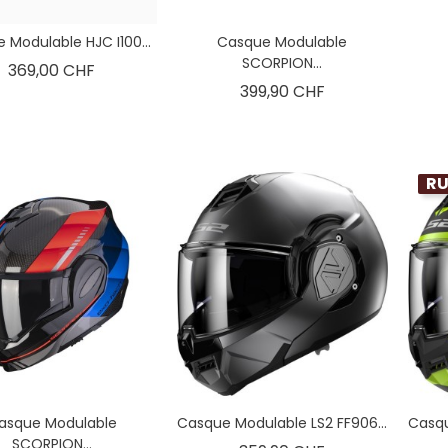
 Modulable HJC I100...
Casque Modulable
SCORPION...
Prix
369,00 CHF
Prix
399,90 CHF
RU
asque Modulable
Casque Modulable LS2 FF906...
Casqu
SCORPION...