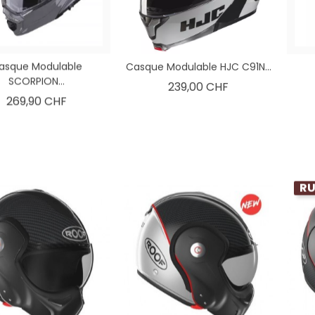
asque Modulable
Casque Modulable HJC C91N...
SCORPION...
Prix
239,00 CHF
Prix
269,90 CHF
RU