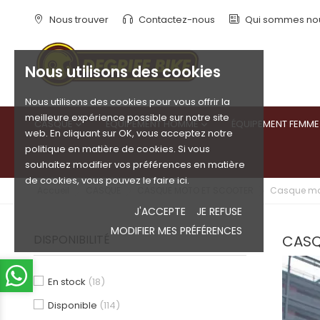
Nous trouver
Contactez-nous
Qui sommes no
Nous utilisons des cookies
Nous utilisons des cookies pour vous offrir la
meilleure expérience possible sur notre site
CASQUE
ÉQUIPEMENT HOMME
ÉQUIPEMENT FEMME


web. En cliquant sur OK, vous acceptez notre
politique en matière de cookies. Si vous
souhaitez modifier vos préférences en matière
de cookies, vous pouvez le faire ici.
Accueil
CASQUE
CASQUE MOTO ET SCOOTER
Casque mo
J'ACCEPTE
JE REFUSE
MODIFIER MES PRÉFÉRENCES
DISPONIBILITÉ
CASQ
En stock
(18)
Disponible
(114)