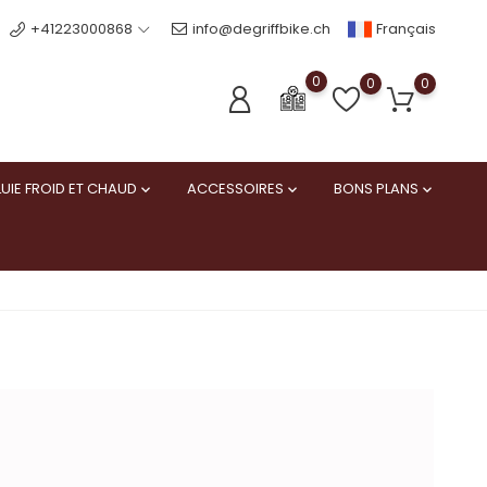
Français
+41223000868
info@degriffbike.ch
0
0
0
UIE FROID ET CHAUD
ACCESSOIRES
BONS PLANS


