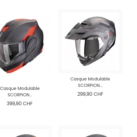
Sécurité Routière (FSR)
sécurité. Votre équipement définit
subventionne votre
votre...
perfectionnement mot
Lire l'article
Découvrez comment...
Lire l'article
Casque Modulable
SCORPION...
Casque Modulable
Prix
299,90 CHF
SCORPION...
Prix
399,90 CHF