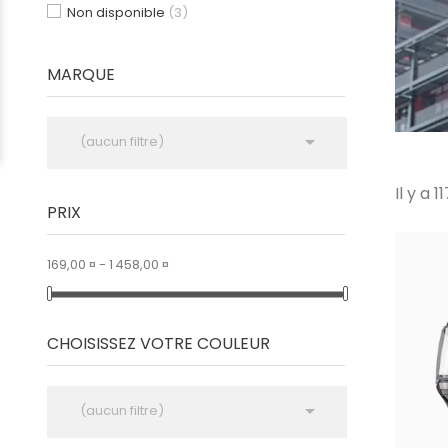
Non disponible
(3)
MARQUE

(aucun filtre)
Il y a 1
PRIX
169,00 ¤ - 1 458,00 ¤
CHOISISSEZ VOTRE COULEUR

(aucun filtre)