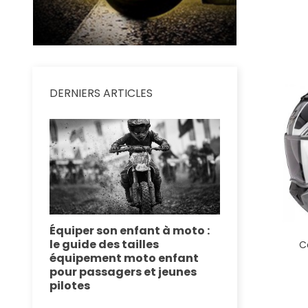
DERNIERS ARTICLES
se :
Équiper son enfant à moto :
Équipement
 de
le guide des tailles
le dossier 
C
équipement moto enfant
technologie
pour passagers et jeunes
route
 motos
pilotes
Plongez dans l