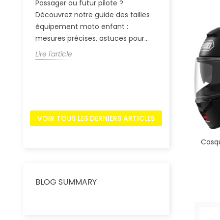
Passager ou futur pilote ?
l'équipement
s
Découvrez notre guide des tailles
la NASA aux co
équipement moto enfant :
découvrez pou
mesures précises, astuces pour...
Lire l'article
Lire l'article
VOIR TOUS LES DERNIERS ARTICLES
Casqu
BLOG SUMMARY