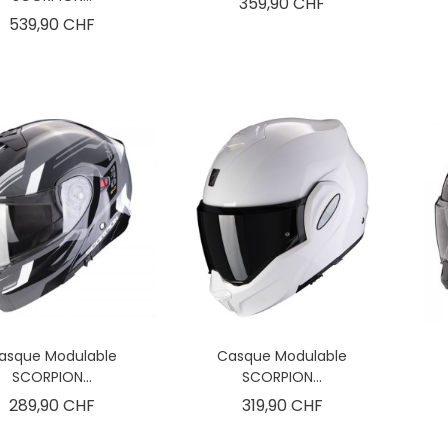
Prix
359,90 CHF
Prix
539,90 CHF
 moto Gore-Tex :
Alpinestars Tech-Air® 5
complet sur la
Plasma vs Dainese Smart Air
asque Modulable
Casque Modulable
 qui a changé la
: le duel des airbags moto
SCORPION...
SCORPION...
2026
Prix
Prix
289,90 CHF
319,90 CHF
'univers de
Alpinestars Tech-Air® 5 Plasma ou