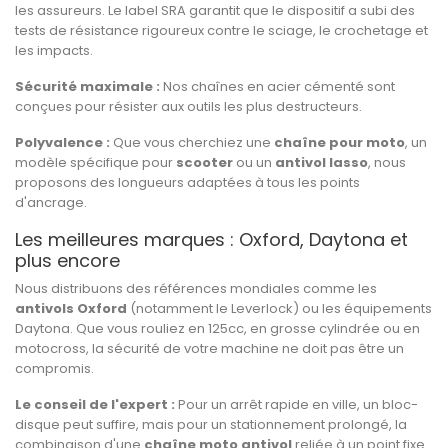
les assureurs. Le label SRA garantit que le dispositif a subi des
tests de résistance rigoureux contre le sciage, le crochetage et
les impacts.
Sécurité maximale :
Nos chaînes en acier cémenté sont
conçues pour résister aux outils les plus destructeurs.
Polyvalence :
Que vous cherchiez une
chaîne pour moto
, un
modèle spécifique pour
scooter
ou un
antivol lasso
, nous
proposons des longueurs adaptées à tous les points
d'ancrage.
Les meilleures marques : Oxford, Daytona et
plus encore
Nous distribuons des références mondiales comme les
antivols Oxford
(notamment le Leverlock) ou les équipements
Daytona. Que vous rouliez en 125cc, en grosse cylindrée ou en
motocross, la sécurité de votre machine ne doit pas être un
compromis.
Le conseil de l'expert :
Pour un arrêt rapide en ville, un bloc-
disque peut suffire, mais pour un stationnement prolongé, la
combinaison d'une
chaîne moto antivol
reliée à un point fixe