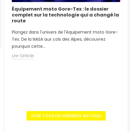
Équipement moto Gore-Tex : le dossier
A
complet sur la technologie qui a changé la
S
route
A
Plongez dans l'univers de l'équipement moto Gore-
?
Tex. De la NASA aux cols des Alpes, découvrez
c
pourquoi cette...
L
Lire l'article
VOIR TOUS LES DERNIERS ARTICLES