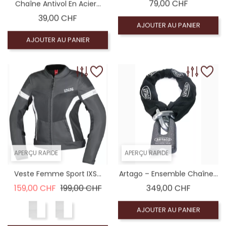
Prix
79,00 CHF
Chaîne Antivol En Acier...
Prix
39,00 CHF
AJOUTER AU PANIER
AJOUTER AU PANIER
APERÇU RAPIDE
APERÇU RAPIDE
Veste Femme Sport IXS...
Artago – Ensemble Chaîne...
Prix de base
Prix
Prix
159,00 CHF
199,00 CHF
349,00 CHF
AJOUTER AU PANIER