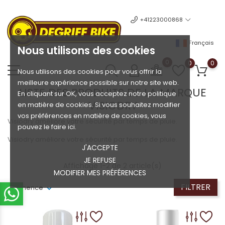
+41223000868
Français
Nous utilisons des cookies
0
0
0
Nous utilisons des cookies pour vous offrir la
meilleure expérience possible sur notre site web.
LISTE DES PRODUITS DE LA MARQUE
En cliquant sur OK, vous acceptez notre politique
VISIODRY
en matière de cookies. Si vous souhaitez modifier
vos préférences en matière de cookies, vous
Visiodry améliore votre sécurité par temps de pluie.
pouvez le faire ici.
Visiodry améliore votre sécurité par temps de pluie.
J'ACCEPTE
JE REFUSE
Affichage 1-2 de 2 article(s)
MODIFIER MES PRÉFÉRENCES
FILTRER
Pertinence