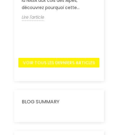
écurité
la NASA aux cols des Alpes,
cœur de l'inn
découvrez pourquoi cette...
comparatif te
Lire l'article
Lire l'article
VOIR TOUS LES DERNIERS ARTICLES
Int
BLOG SUMMARY