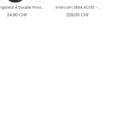
ngateur À Double Pivot...
Intercom SENA ACS10 -...
Prix
Prix
24,90 CHF
229,00 CHF