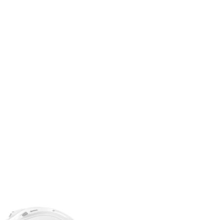
subventionne votre
d'un blessé en...
perfectionnement moto ?
Lire l'article
Découvrez comment...
Lire l'article
ercom SENA 50S (sound
Intercom SENA SRL03 Pour...
By...
Prix
399,00 CHF
Prix
369,00 CHF