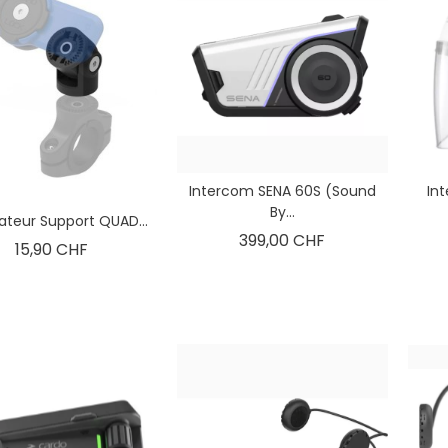
Intercom SENA 60S (sound
In
By...
teur Support QUAD...
Prix
399,00 CHF
Prix
15,90 CHF