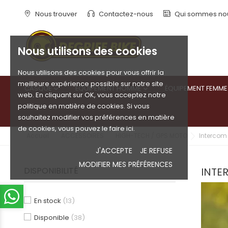
Nous trouver
Contactez-nous
Qui sommes no
Nous utilisons des cookies
Nous utilisons des cookies pour vous offrir la
meilleure expérience possible sur notre site
CASQUE
ÉQUIPEMENT HOMME
ÉQUIPEMENT FEMME


web. En cliquant sur OK, vous acceptez notre
politique en matière de cookies. Si vous
souhaitez modifier vos préférences en matière
de cookies, vous pouvez le faire ici.
Accueil
ACCESSOIRES
HIGH-TECH / GPS MOTO
Intercom 
J'ACCEPTE
JE REFUSE
MODIFIER MES PRÉFÉRENCES
DISPONIBILITÉ
INTER
En stock
(13)
Disponible
(38)