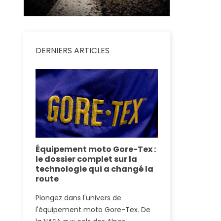
DERNIERS ARTICLES
se :
Équipement moto Gore-Tex :
Alpinestars
on
le dossier complet sur la
Plasma vs 
et
technologie qui a changé la
: le duel d
Inter
route
2026
ge une
Plongez dans l'univers de
Alpinestars T
es
l'équipement moto Gore-Tex. De
Dainese Smart