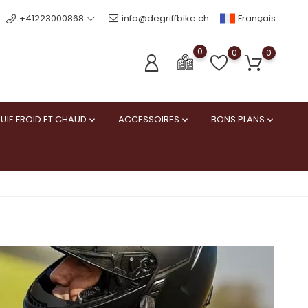
Français
+41223000868
info@degriffbike.ch
0
0
0
UIE FROID ET CHAUD
ACCESSOIRES
BONS PLANS


