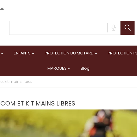
us
ENFANTS
PROTECTION DU MOTARD
PROTECTION PL



MARQUES
Blog

et kit mains libres
COM ET KIT MAINS LIBRES