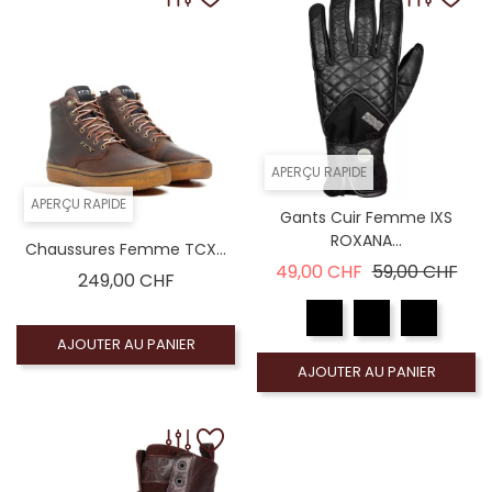
APERÇU RAPIDE
APERÇU RAPIDE
Gants Cuir Femme IXS
ROXANA...
Chaussures Femme TCX...
Prix de base
Prix
49,00 CHF
59,00 CHF
Prix
249,00 CHF
AJOUTER AU PANIER
AJOUTER AU PANIER