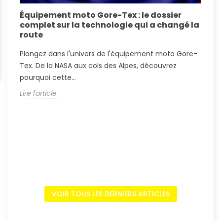
Équipement moto Gore-Tex : le dossier
A
complet sur la technologie qui a changé la
S
route
A
Plongez dans l'univers de l'équipement moto Gore-
?
Tex. De la NASA aux cols des Alpes, découvrez
c
pourquoi cette...
L
Lire l'article
VOIR TOUS LES DERNIERS ARTICLES