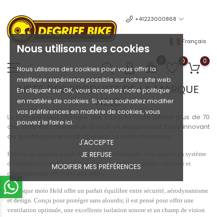
+41223000868
Français
Nous utilisons des cookies
0
0
0
Nous utilisons des cookies pour vous offrir la
meilleure expérience possible sur notre site web.
LISTE DES PRODUITS DE LA MARQUE
En cliquant sur OK, vous acceptez notre politique
HELD
en matière de cookies. Si vous souhaitez modifier
vos préférences en matière de cookies, vous
La marque Held fabrique des casques moto depuis plus de 70
pouvez le faire ici.
ans. Held est l’assurance d’avoir un équipement moto innovant
de qualité pour un confort et une sécurité maximale.
J'ACCEPTE
JE REFUSE
Held ne se contente pas de fabriquer des vêtements : elle conçoit un système
d’équipement complet pour les motards, avec une gamme cohérente et
MODIFIER MES PRÉFÉRENCES
complémentaire, de la tête aux pieds.
Le casque moto Held offre un parfait équilibre entre sécurité, aérodynamisme
et design. Conçu pour protéger sans alourdir, il est pensé pour offrir une
ventilation optimale, une excellente isolation sonore et un champ de vision