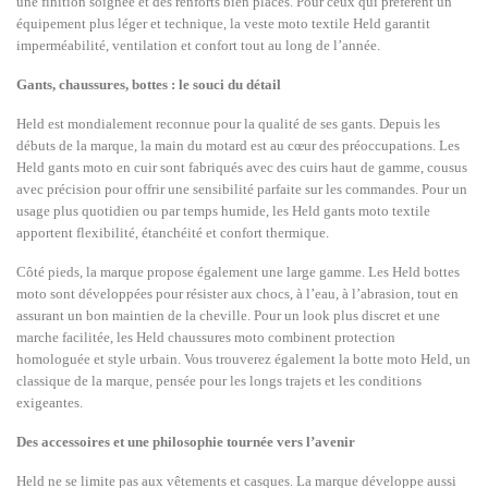
une finition soignée et des renforts bien placés. Pour ceux qui préfèrent un
équipement plus léger et technique, la veste moto textile Held garantit
imperméabilité, ventilation et confort tout au long de l’année.
Gants, chaussures, bottes : le souci du détail
Held est mondialement reconnue pour la qualité de ses gants. Depuis les
débuts de la marque, la main du motard est au cœur des préoccupations. Les
Held gants moto en cuir sont fabriqués avec des cuirs haut de gamme, cousus
avec précision pour offrir une sensibilité parfaite sur les commandes. Pour un
usage plus quotidien ou par temps humide, les Held gants moto textile
apportent flexibilité, étanchéité et confort thermique.
Côté pieds, la marque propose également une large gamme. Les Held bottes
moto sont développées pour résister aux chocs, à l’eau, à l’abrasion, tout en
assurant un bon maintien de la cheville. Pour un look plus discret et une
marche facilitée, les Held chaussures moto combinent protection
homologuée et style urbain. Vous trouverez également la botte moto Held, un
classique de la marque, pensée pour les longs trajets et les conditions
exigeantes.
Des accessoires et une philosophie tournée vers l’avenir
Held ne se limite pas aux vêtements et casques. La marque développe aussi