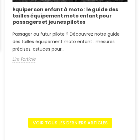
Équiper son enfant à moto : le guide des
É
tailles équipement moto enfant pour
c
passagers et jeunes pilotes
r
Passager ou futur pilote ? Découvrez notre guide
P
des tailles équipement moto enfant : mesures
T
précises, astuces pour...
p
Lire l'article
L
VOIR TOUS LES DERNIERS ARTICLES