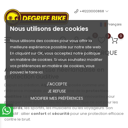
+41223000868
Français
Nous utilisons des cookies
0
0
0
Nous utilisons des cookies pour vous offrir la
meilleure expérience possible sur notre site web.
LISTE DES PRODUITS DE LA MARQUE
En cliquant sur OK, vous acceptez notre politique
ALPINE
en matière de cookies. Si vous souhaitez modifier
vos préférences en matière de cookies, vous
Alpine : l’expertise néerlandaise en
pouvez le faire ici.
protection auditive
J'ACCEPTE
Depuis sa création,
Alpine
s’est imposée comme une
référence mondiale dans le domaine de la
protection
JE REFUSE
auditive
. La marque conçoit des solutions innovantes pour
MODIFIER MES PRÉFÉRENCES
protéger l’ouïe dans toutes les situations, que ce soit pour les
motards
, les sportifs, les musiciens ou les voyageurs. Son
objectif : allier
confort
et
sécurité
pour une protection efficace
contre le bruit.