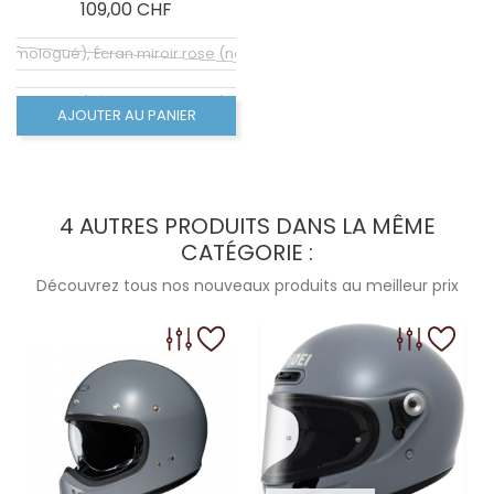
Prix
109,00 CHF
homologué), Écran miroir rose (non homologué)
homologué), Écran miroir vert (non homologué)
AJOUTER AU PANIER
homologué), Écran miroir bleu (non homologué)
homologué), Écran miroir rouge (non homologué)
4 AUTRES PRODUITS DANS LA MÊME
CATÉGORIE :
Découvrez tous nos nouveaux produits au meilleur prix