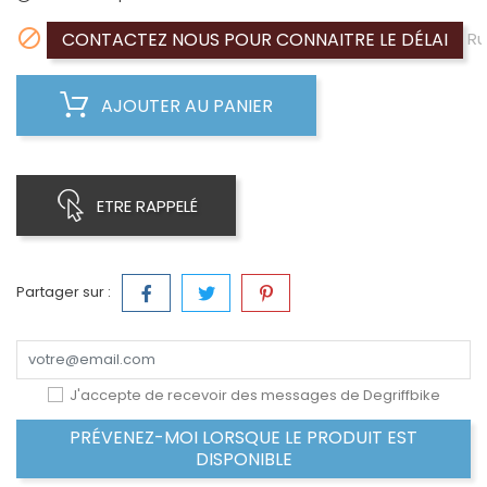

CONTACTEZ NOUS POUR CONNAITRE LE DÉLAI
Ru
AJOUTER AU PANIER
ETRE RAPPELÉ
Partager sur :
J'accepte de recevoir des messages de Degriffbike
PRÉVENEZ-MOI LORSQUE LE PRODUIT EST
DISPONIBLE