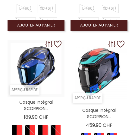
L-(60)
XL-(61)
L-(60)
XL-(61)
XS-(54)
S-(56)
XS-(54)
S-(56)
AJOUTER AU PANIER
AJOUTER AU PANIER
M-(58)
M-(58)
APERÇU RAPIDE
APERÇU RAPIDE
Casque Intégral
SCORPION...
Casque Intégral
Prix
189,90 CHF
SCORPION...
Prix
459,90 CHF