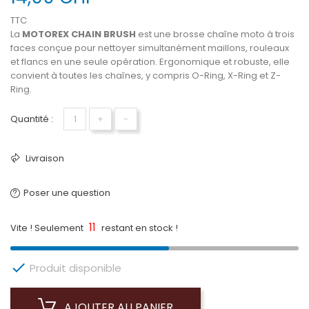
TTC
La
MOTOREX CHAIN BRUSH
est une brosse chaîne moto à trois
faces conçue pour nettoyer simultanément maillons, rouleaux
et flancs en une seule opération. Ergonomique et robuste, elle
convient à toutes les chaînes, y compris O-Ring, X-Ring et Z-
Ring.
Quantité :
+
−
Livraison
Poser une question
11
Vite ! Seulement
restant en stock !

Produit disponible
AJOUTER AU PANIER