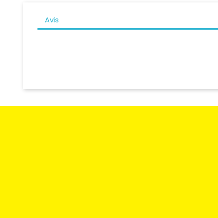
Avis
Méthodes d
Retours et 
Contactez-
Moto Degriffbike Sàrl
Route des Acacias 20
CH-1227 Les Acacias / Genève