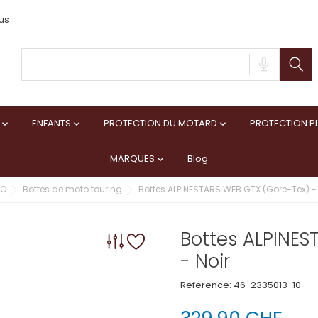
us
ENFANTS
PROTECTION DU MOTARD
PROTECTION PL



MARQUES
Blog

TO
Bottes de moto touring
Bottes ALPINESTARS WEB GTX (Gore-Tex) - 
Bottes ALPINES
- Noir
Reference:
46-2335013-10