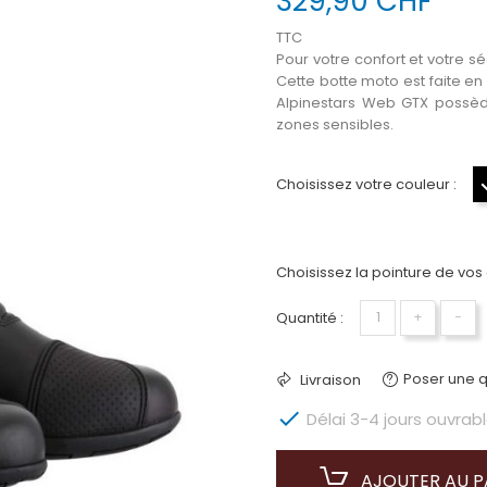
329,90 CHF
TTC
Pour votre confort et votre s
Cette botte moto est faite en
Alpinestars Web GTX possède
zones sensibles.
Choisissez votre couleur :
Choisissez la pointure de vos
Quantité :
+
−
Poser une q
Livraison

Délai 3-4 jours ouvrab
AJOUTER AU P