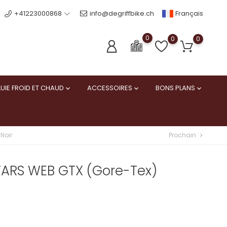
Français
+41223000868
info@degriffbike.ch
0
0
0
UIE FROID ET CHAUD
ACCESSOIRES
BONS PLANS



Prochain
Noir
chevron_right
TARS WEB GTX (Gore-Tex)