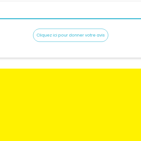
Cliquez ici pour donner votre avis
e paiement
Mentions légales
Mon compte
remplacements
Conditions générales
Mes commande
nous
Envoi & Livraison
Mes adresses
Qui sommes nous
Mes information