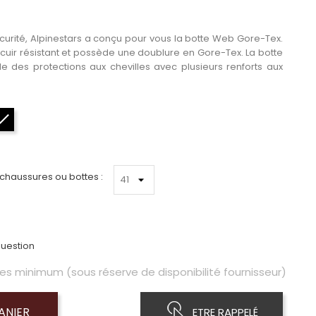
écurité, Alpinestars a conçu pour vous la botte Web Gore-Tex.
 cuir résistant et possède une doublure en Gore-Tex. La botte
 des protections aux chevilles avec plusieurs renforts aux
Noir
 chaussures ou bottes :
uestion
les minimum (sous réserve de disponibilité fournisseur)
ANIER
ETRE RAPPELÉ