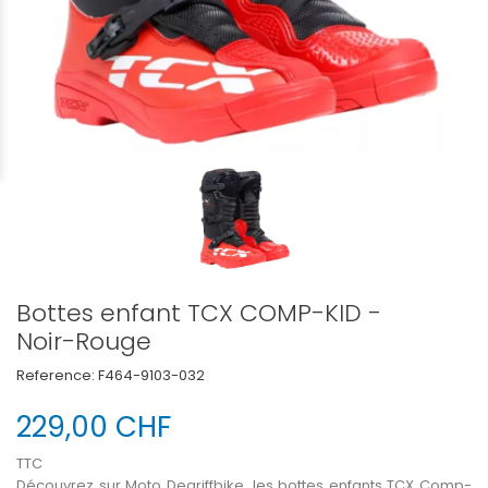
Bottes enfant TCX COMP-KID -
Noir-Rouge
Reference:
F464-9103-032
229,00 CHF
TTC
Découvrez sur Moto Degriffbike, les bottes enfants TCX Comp-