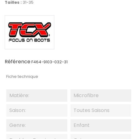
Tailles :
31-35
Référence
F464-9103-032-31
Fiche technique
Matière:
Microfibre
Saison:
Toutes Saisons
Genre:
Enfant