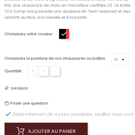
Kid. Une chaussure de moto en microfibre certifiée CE. La botte
TCX Comp-Kid possède une doublure Air Tech respirant et des
renforts au tibia, à la cheville et à la pointe.
Choisissez votre couleur :
Noir-Rouge
Choisissez la pointure de vos chaussures ou bottes :
Quantité :
+
−
Livraison
Poser une question

Délai minimum de 4 jours ouvrables, veuillez nous conta
AJOUTER AU PANIER