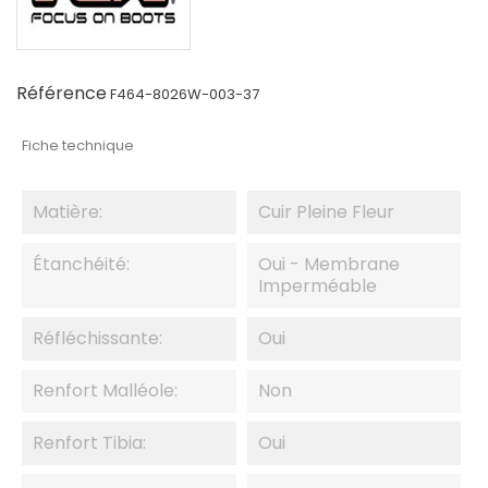
Référence
F464-8026W-003-37
Fiche technique
Matière:
Cuir Pleine Fleur
Étanchéité:
Oui - Membrane
Imperméable
Réfléchissante:
Oui
Renfort Malléole:
Non
Renfort Tibia:
Oui