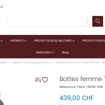
us
ENFANTS
PROTECTION DU MOTARD
PROTECTION PL



MARQUES
Blog

EMME
Bottes moto touring femme
Bottes femme TCX DRIFTER WP - B
Bottes femme T
Reference:
F464-7160W-008
439,00 CHF