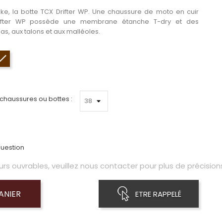
ke, la botte TCX Drifter WP. Une chaussure de moto en cuir
Drifter WP possède une membrane étanche T-dry et des
bias, aux talons et aux malléoles.
Brun
 chaussures ou bottes :
uestion
s ouvrables, veuillez nous contacter pour plus de précisions
ANIER
ETRE RAPPELÉ