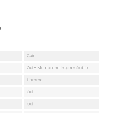
8
Cuir
Oui - Membrane Imperméable
Homme
Oui
Oui