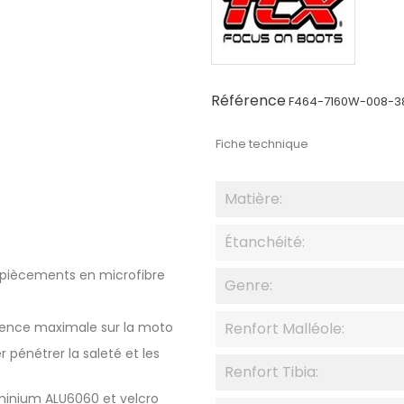
Référence
F464-7160W-008-3
Fiche technique
Matière:
Étanchéité:
empiècements en microfibre
Genre:
rence maximale sur la moto
Renfort Malléole:
 pénétrer la saleté et les
Renfort Tibia:
minium ALU6060 et velcro