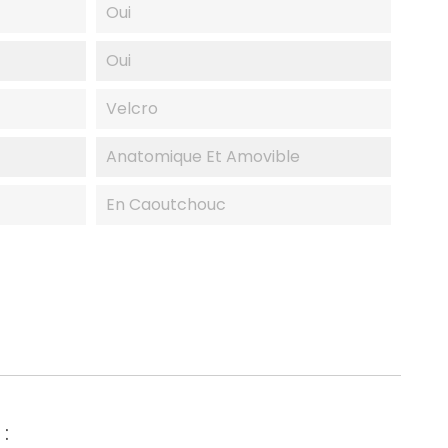
Oui
Oui
Velcro
Anatomique Et Amovible
En Caoutchouc
: