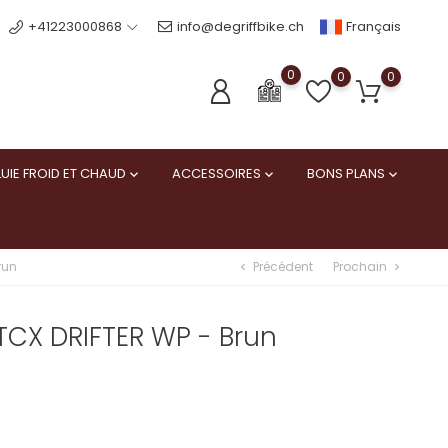
Français
+41223000868
info@degriffbike.ch
0
0
0
UIE FROID ET CHAUD
ACCESSOIRES
BONS PLANS



Précédent
Prochain
run
chevron_left
chevron_right
CX DRIFTER WP - Brun