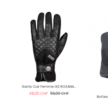
Gants Cuir Femme IXS ROXANA...
Prix de base
Prix
49,00 CHF
59,00 CHF
Bottes