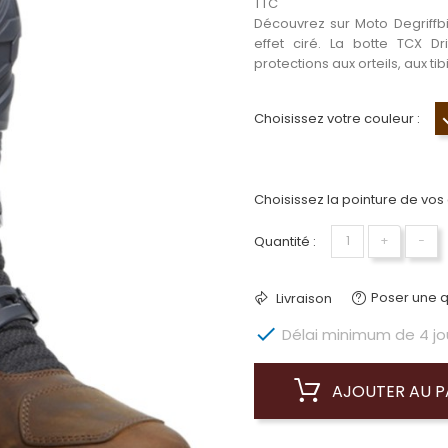
TTC
Découvrez sur Moto Degriffbi
effet ciré. La botte TCX 
protections aux orteils, aux ti
Choisissez votre couleur :
Choisissez la pointure de vos
Quantité :
+
−
Poser une q
Livraison

Délai minimum de 4 jour
AJOUTER AU P