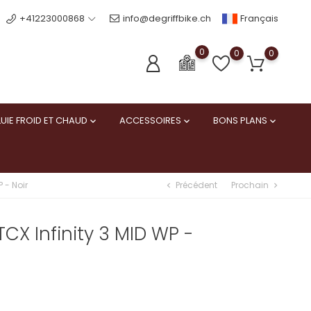
Français
+41223000868
info@degriffbike.ch
0
0
0
UIE FROID ET CHAUD
ACCESSOIRES
BONS PLANS



Précédent
Prochain
 - Noir
chevron_left
chevron_right
CX Infinity 3 MID WP -