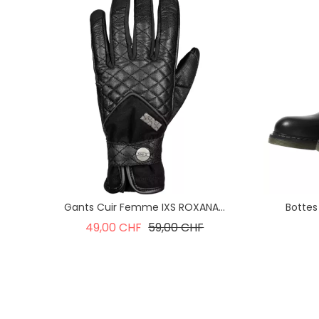
Gants Cuir Femme IXS ROXANA...
Bottes
Prix de base
Prix
49,00 CHF
59,00 CHF