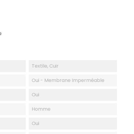
9
Textile, Cuir
Oui - Membrane Imperméable
Oui
Homme
Oui