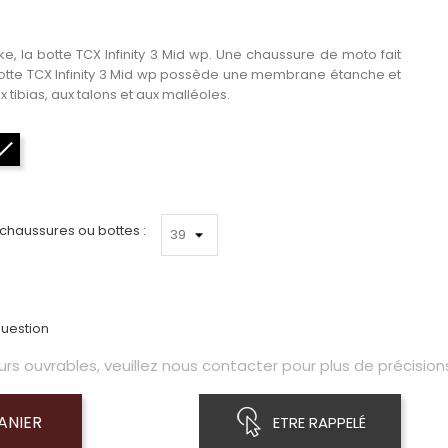
e, la botte TCX Infinity 3 Mid wp. Une chaussure de moto fait
a botte TCX Infinity 3 Mid wp possède une membrane étanche et
x tibias, aux talons et aux malléoles.
Noir
 chaussures ou bottes :
uestion
s ouvrables, veuillez nous contacter pour plus de précisions
ANIER
ETRE RAPPELÉ