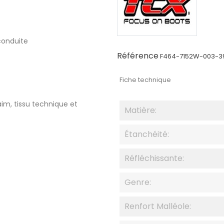
conduite
Référence
F464-7152W-003-3
Fiche technique
aim, tissu technique et
Matière:
Étanchéité:
Réfléchissante:
Genre:
Renfort Malléole: