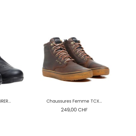
ER...
Chaussures Femme TCX...
x
Prix
249,00 CHF