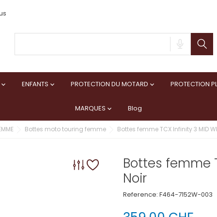
us
ENFANTS
PROTECTION DU MOTARD
PROTECTION PL



MARQUES
Blog

EMME
Bottes moto touring femme
Bottes femme TCX Infinity 3 MID WP
Bottes femme T
Noir
Reference:
F464-7152W-003