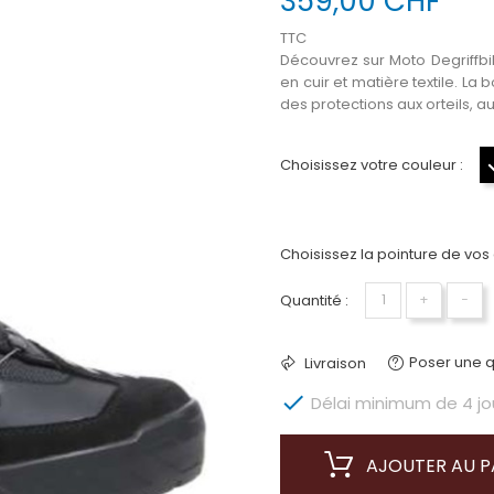
359,00 CHF
TTC
Découvrez sur Moto Degriffbik
en cuir et matière textile. L
des protections aux orteils, au
Choisissez votre couleur :
Choisissez la pointure de vos
Quantité :
+
−
Poser une q
Livraison

Délai minimum de 4 jour
AJOUTER AU P