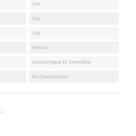
Oui
Oui
Oui
Velcro
Anatomique Et Amovible
En Caoutchouc
: