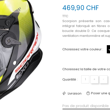
469,90 CHF
TTC
Scorpion présente son cas
intégral fabriqué en fibres 
boucle double D. Ce casque 
ventilation mentonnière et su
Choisissez votre couleur :
Choisissez la taille de votre c
Quantité :
+
−
Poser une q
Livraison
Pas de produit disponible 