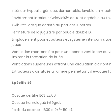
Intérieur hypoallergénique, démontable, lavable en mach
Revêtement intérieur KwikWick3® doux et agréable au to
KwikFit™ : casque adapté au port des lunettes.
Fermeture de la jugulaire par boucle double D.
Emplacement pour écouteurs et système intercom situé
joues.
Ventilation mentonnière pour une bonne ventilation du vis
limitant la formation de buée.
Ventilations supérieures offrant une circulation d'air opti
Extracteurs d'air situés à l'arrière permettant d'évacuer l'
Spécificité
Casque certifié ECE 22.06.
Casque homologué intégral.
Poids du casque : 1600 g (+/- 50 g).