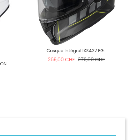
Casque Intégral IXS422 FG...
Prix de base
Prix
269,00 CHF
379,00 CHF
ON...
x