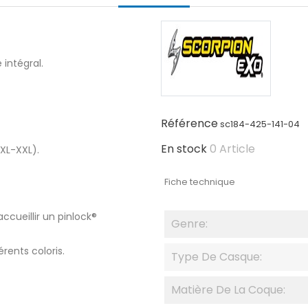
intégral.
Référence
sc184-425-141-04
En stock
0 Article
 XL-XXL).
Fiche technique
cueillir un pinlock®
Genre:
rents coloris.
Type De Casque:
Matière De La Coque: