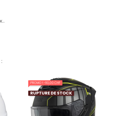
...
x
:
PROMO !
-110,00 CHF
RUPTURE DE STOCK