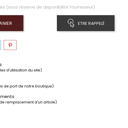
es (sous réserve de disponibilité fournisseur)
ANIER
ETRE RAPPELÉ
s
s d'utilisation du site)
rais de port de notre boutique)
ements
 de remplacement d'un article)