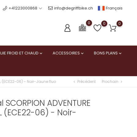
Français
+41223000868
info@degriffbike.ch
0
0
0
UIE FROID ET CHAUD
ACCESSOIRES
BONS PLANS



Précédent
Prochain
(ECE22-06) - Noir-Jaune fluo
chevron_left
chevron_right
al SCORPION ADVENTURE
 (ECE22-06) - Noir-