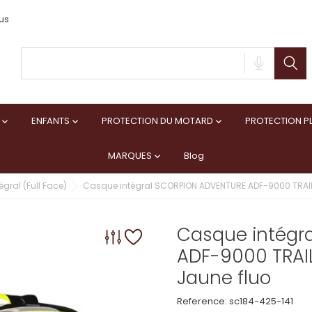
us
ENFANTS
PROTECTION DU MOTARD
PROTECTION PL



MARQUES
Blog

gral (Full Face)
Casque intégral SCORPION ADVENTURE ADF-9000 TRAIL 
Casque intégr
ADF-9000 TRAIL
Jaune fluo
Reference:
sc184-425-141