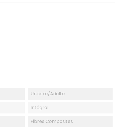
Unisexe/adulte
Intégral
Fibres Composites