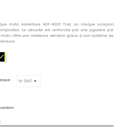
que moto Adventure ADF-9000 Trail, un casque scorpion
composites. La sécurité est renforcée par une jugulaire par
moto offre une meilleure aération grâce à son système de
périeure.
Noir-Jaune fluo
asque :
uestion
!