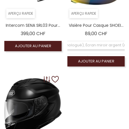
APERÇU RAPIDE
APERÇU RAPIDE
Intercom SENA SRL03 Pour...
Visière Pour Casque SHOEI...
Prix
Prix
399,00 CHF
89,00 CHF
Coloré (non homologué), Écran miroir argent (
AJOUTER AU PANIER
Écran claire (homologué), Visiére homologué
AJOUTER AU PANIER
Coloré (non homologué), Écran fumé foncé 100% 
Coloré (non homologué), Ecran Iridium arc-en-cie
Coloré (non homologué), Écran fumé clair 50% (
Coloré (non homologué), Écran miroir bleu (n