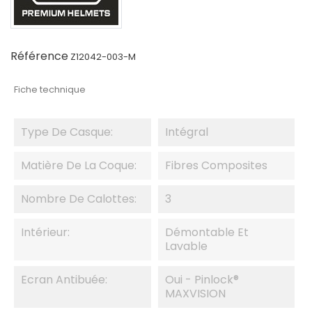
Référence
Z12042-003-M
Fiche technique
Type De Casque:
Intégral
Matière De La Coque:
Fibres Composites
Nombre De Calottes:
3
Intérieur:
Démontable Et
Lavable
Ecran Antibuée:
Oui - Pinlock®
MAXVISION