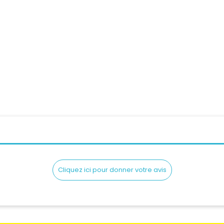
ue Intégral SCORPION...
Casque Intégral ARAI RX-
Prix
Pri
139,90 CHF
1 149,00 CHF
Cliquez ici pour donner votre avis