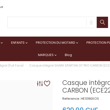
us
ENFANTS
PROTECTION DU MOTARD
PROTECTION PL



MARQUES
Blog

gral (Full Face)
Casque intégral SHARK SPARTAN GT PRO CARBON (ECE
Casque intégr
CARBON (ECE22
Reference:
HE1316EKOS