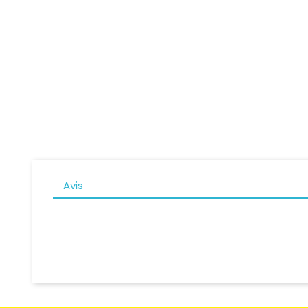
Casque Intégral NOLAN N60-6...
Casq
Prix
279,00 CHF
Avis