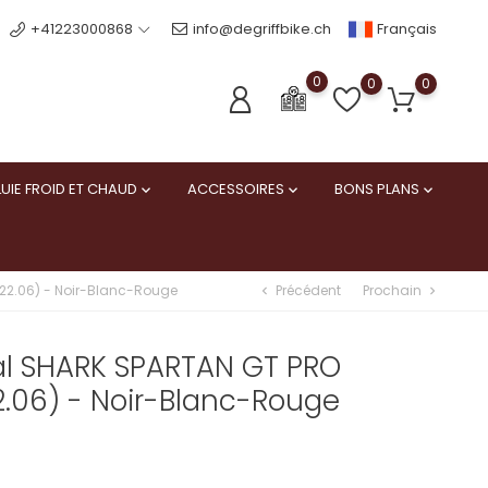
Français
+41223000868
info@degriffbike.ch
0
0
0
UIE FROID ET CHAUD
ACCESSOIRES
BONS PLANS



Précédent
Prochain
22.06) - Noir-Blanc-Rouge
chevron_left
chevron_right
al SHARK SPARTAN GT PRO
.06) - Noir-Blanc-Rouge