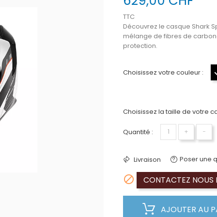
629,00 CHF
TTC
Découvrez le casque Shark Sp
mélange de
fibres de carbone
protection.
Choisissez votre couleur :
Choisissez la taille de votre c
Quantité :
+
−
Poser une q
Livraison

CONTACTEZ NOUS P
AJOUTER AU P