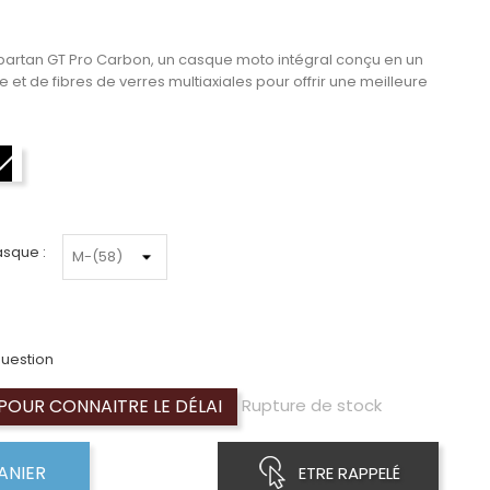
artan GT Pro Carbon, un casque moto intégral conçu en un
 et de fibres de verres multiaxiales
pour offrir une meilleure
Noir-Blanc-Rouge
asque :
uestion
OUR CONNAITRE LE DÉLAI
Rupture de stock
ANIER
ETRE RAPPELÉ