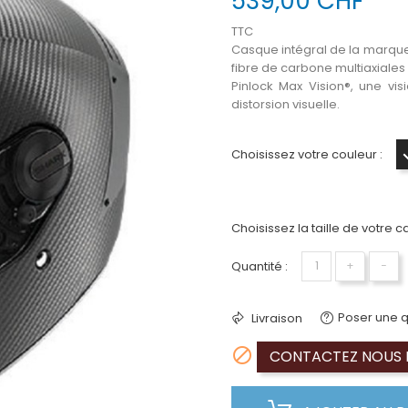
539,00 CHF
TTC
Casque intégral de la marque
fibre de carbone multiaxiales 
Pinlock Max Vision®, une vis
distorsion visuelle.
Choisissez votre couleur :
Choisissez la taille de votre c
Quantité :
+
−
Poser une q
Livraison

CONTACTEZ NOUS P