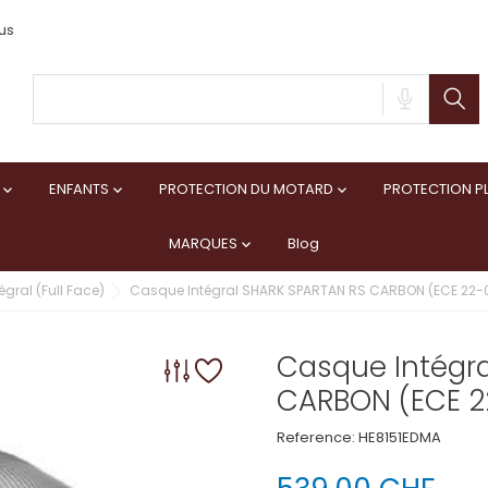
us
ENFANTS
PROTECTION DU MOTARD
PROTECTION PL



MARQUES
Blog

gral (Full Face)
Casque Intégral SHARK SPARTAN RS CARBON (ECE 22-
Casque Intégr
CARBON (ECE 2
Reference:
HE8151EDMA