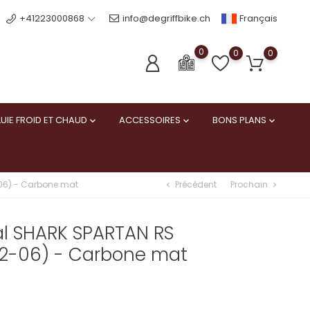
Français
+41223000868
info@degriffbike.ch
0
0
0
UIE FROID ET CHAUD
ACCESSOIRES
BONS PLANS



Précédent
Prochain
06) - Carbone mat
chevron_left
chevron_right
al SHARK SPARTAN RS
2-06) - Carbone mat