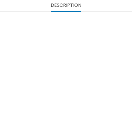
DESCRIPTION
l.
Référence
HE8151EDMA-M
Fiche technique
Type De Casque:
Matière De La Coque:
Nombre De Calottes: