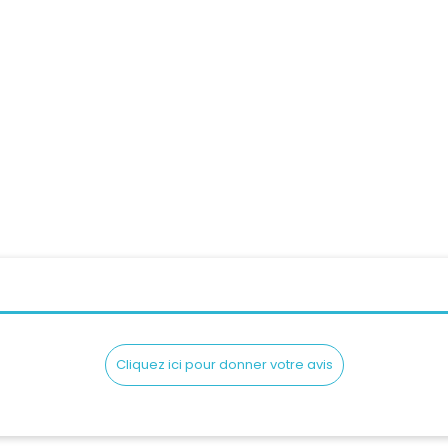
ue Intégral SCORPION...
Prix
459,90 CHF
Casque Intégral SHOEI
Pri
669,00 CHF
Cliquez ici pour donner votre avis