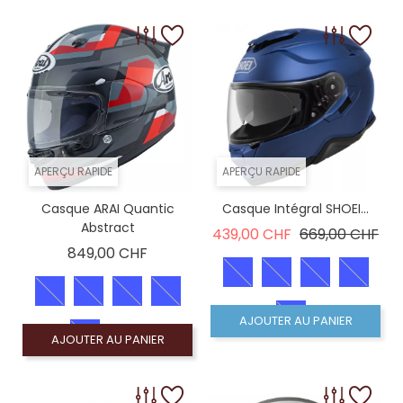
APERÇU RAPIDE
APERÇU RAPIDE
Casque ARAI Quantic
Casque Intégral SHOEI...
Abstract
Prix de base
Prix
439,00 CHF
669,00 CHF
Prix
849,00 CHF
AJOUTER AU PANIER
AJOUTER AU PANIER