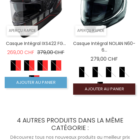
APERÇU RAPIDE
APERÇU RAPIDE
Casque Intégral IXS422 FG...
Casque Intégral NOLAN N60-
6...
Prix de base
Prix
269,00 CHF
379,00 CHF
Prix
279,00 CHF
AJOUTER AU PANIER
AJOUTER AU PANIER
4 AUTRES PRODUITS DANS LA MÊME
CATÉGORIE :
Découvrez tous nos nouveaux produits au meilleur prix