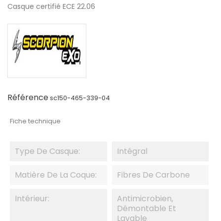
Casque certifié ECE 22.06
Référence
sc150-465-339-04
Fiche technique
Type De Casque:
Intégral
Matière De La Coque:
Fibres De Carbone
Intérieur:
Antimicrobien,
Démontable Et
Lavable