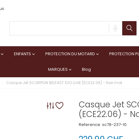
us
ENFANTS
PROTECTION DU MOTARD
PROTECTION PL



MARQUES
Blog

Casque Jet SCORPION BELFAST EVO LUXE (ECE22.06) - Noir mat
Casque Jet SC
(ECE22.06) - N
Reference:
sc78-237-10