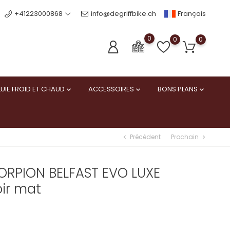
Français
+41223000868
info@degriffbike.ch
0
0
0
UIE FROID ET CHAUD
ACCESSOIRES
BONS PLANS



Précédent
Prochain
chevron_left
chevron_right
ORPION BELFAST EVO LUXE
oir mat