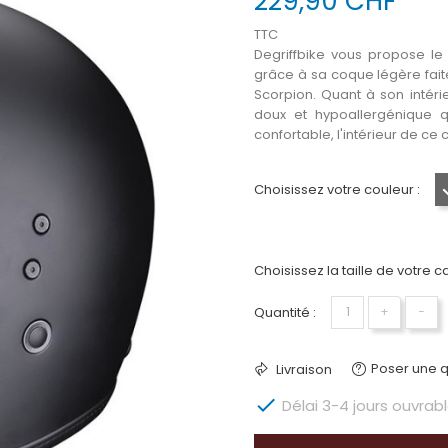
229,90 CHF
TTC
Degriffbike vous propose le
grâce à sa coque légère fait
Scorpion. Quant à son intérie
doux et hypoallergénique q
confortable, l'intérieur de c
Choisissez votre couleur :
Choisissez la taille de votre c
Quantité :
+
−
Poser une q
Livraison

Délai 3-4 jours ouvrabl