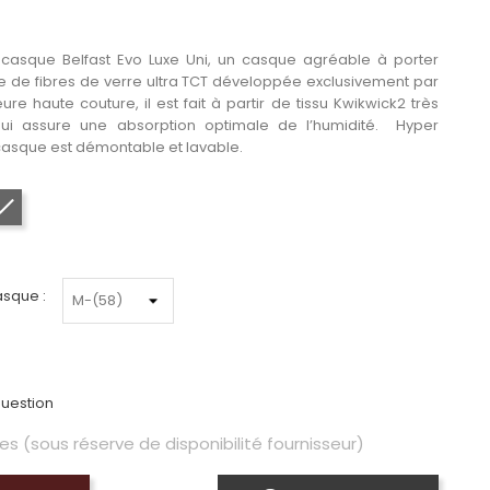
 casque Belfast Evo Luxe Uni, un casque agréable à porter
e de fibres de verre ultra TCT développée exclusivement par
ure haute couture, il est fait à partir de tissu
Kwikwick2
très
ui assure une absorption optimale de l’humidité. Hyper
e casque est démontable et lavable.
Noir mat
asque :
uestion
es (sous réserve de disponibilité fournisseur)