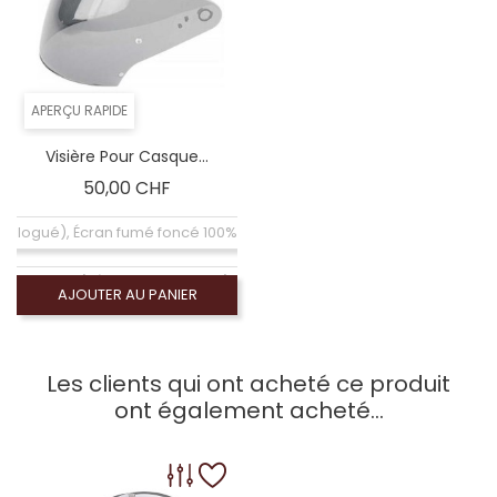
APERÇU RAPIDE
Visière Pour Casque...
Prix
50,00 CHF
mologué), Écran fumé foncé 100% (non homologué)
homologué), Écran miroir bleu (non homologué)
AJOUTER AU PANIER
Coloré (non homologué)
Les clients qui ont acheté ce produit
 homologué), Écran miroir or (non homologué)
ont également acheté...
omologué), Écran miroir argent (non homologué)
e (homologué), Visiére homologuée (ECE-2206)