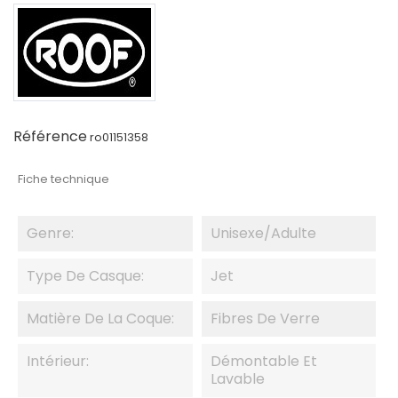
Référence
ro01151358
Fiche technique
Genre:
Unisexe/adulte
Type De Casque:
Jet
Matière De La Coque:
Fibres De Verre
Intérieur:
Démontable Et
Lavable