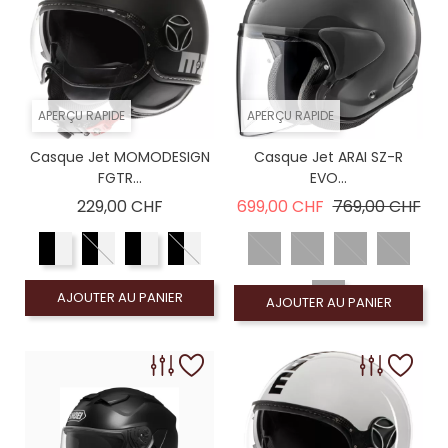
APERÇU RAPIDE
APERÇU RAPIDE
Casque Jet MOMODESIGN
Casque Jet ARAI SZ-R
FGTR...
EVO...
Prix
Prix de base
Prix
229,00 CHF
699,00 CHF
769,00 CHF
AJOUTER AU PANIER
AJOUTER AU PANIER