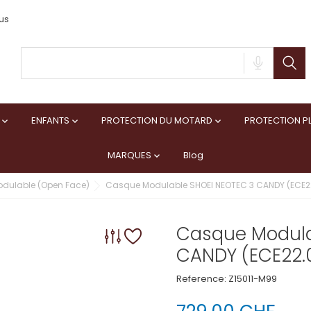
us
ENFANTS
PROTECTION DU MOTARD
PROTECTION PL



MARQUES
Blog

dulable (Open Face)
Casque Modulable SHOEI NEOTEC 3 CANDY (ECE22
Casque Modula
CANDY (ECE22.0
Reference:
Z15011-M99