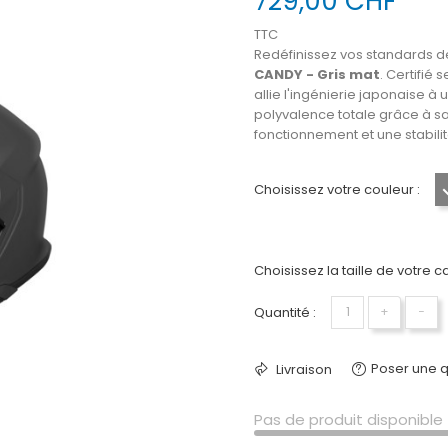
729,00 CHF
TTC
Redéfinissez vos standards 
CANDY - Gris mat
. Certifié
allie l'ingénierie japonaise à u
polyvalence totale grâce à sa 
fonctionnement et une stabil
Choisissez votre couleur :
Choisissez la taille de votre c
Quantité :
+
−
Poser une q
Livraison
Pas de produit disponible 