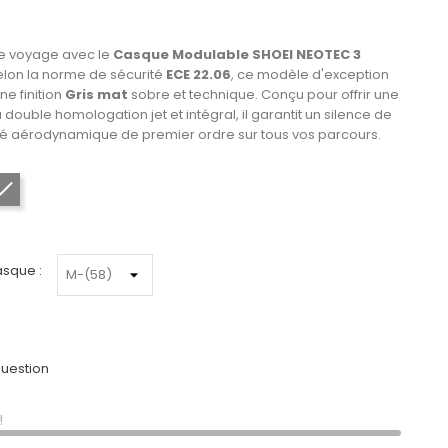
de voyage avec le
Casque Modulable SHOEI NEOTEC 3
 selon la norme de sécurité
ECE 22.06
, ce modèle d'exception
ne finition
Gris mat
sobre et technique. Conçu pour offrir une
double homologation jet et intégral, il garantit un silence de
ité aérodynamique de premier ordre sur tous vos parcours.
Gris mat
asque :
uestion
!