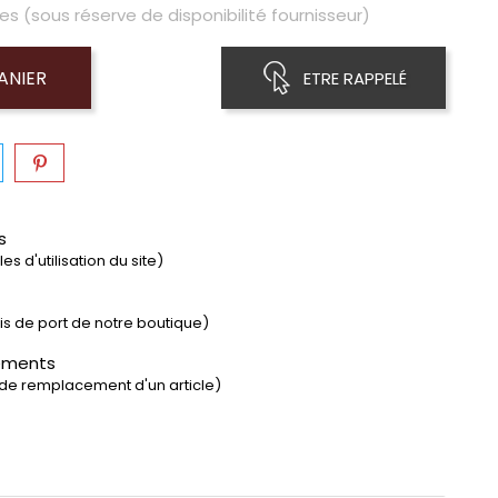
es (sous réserve de disponibilité fournisseur)
ANIER
ETRE RAPPELÉ
s
s d'utilisation du site)
rais de port de notre boutique)
ements
 de remplacement d'un article)