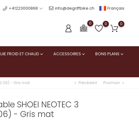
Français
+41223000868
info@degriffbike.ch
0
0
0
UIE FROID ET CHAUD
ACCESSOIRES
BONS PLANS



Précédent
Prochain
.06) - Gris mat
chevron_left
chevron_right
ble SHOEI NEOTEC 3
6) - Gris mat