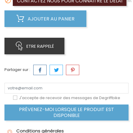

CONTACTEZ NOUS POUR CONNAITRE LE DÉLAI
Ru
AJOUTER AU PANIER
ETRE RAPPELÉ
Partager sur :
J'accepte de recevoir des messages de Degriffbike
PRÉVENEZ-MOI LORSQUE LE PRODUIT EST
DISPONIBLE
Conditions générales