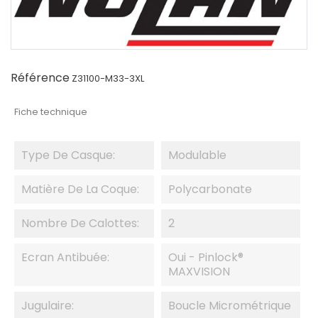
Référence
Z31100-M33-3XL
Fiche technique
Type De Casque:
Modulable
Matière De La Coque:
Polycarbonate
Nombre De Calottes:
2
Ecran Antibuée:
Oui - Pinlock®
MAXVISION
Jugulaire:
Boucle Micrométrique