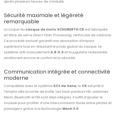
après plusieurs heures de conduite.
Sécurité maximale et légèreté
remarquable
La coque du
casque de moto SCHUBERTH C5
est fabriquée
en fibre de verre
Direct Fiber Processing
, renforcée de carbone.
Ce procédé exclusif garantit une absorption d’impact
supérieure tout en réduisant le poids global du casque. Le
système anti-basculement
A.R.O.S
et la jugulaire redessinée
améliorent encore le confort et la sécurité.
Communication intégrée et connectivité
moderne
Compatible avec le système
SC2 de Sena
, le
C5
est prêt à
l’emploi dès la sortie de boîte. Les haut-parleurs HD, antennes
Mesh, Bluetooth et FM sont déjà intégrés. Il suffit d’ajouter le
module pour profiter d’une interconnexion fluide entre pilotes et
passagers grâce à la technologie
Mesh 3.0
.