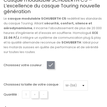
Casque modulable SCHUBERTH C5 –
L’excellence du casque Touring nouvelle
génération
Le
casque modulable SCHUBERTH C5
redéfinit les standards
du casque Touring. Alliant
sécurité, confort, silence et
aérodynamisme
, il incarne l’aboutissement de plus de 20 000
heures d’ingénierie et d’essais en soufflerie. Homologué
ECE
22.06 P/J
, il intègre un système de communication plug & play
et la qualité allemande reconnue de
SCHUBERTH
. Idéal pour
les motards suisses en quête de performance et de sérénité
sur toutes les routes.
Choisissez votre couleur :
Argent
Choisissez la taille de votre casque :
Quantité :
+
−