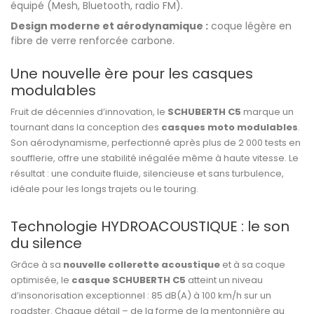
équipé (Mesh, Bluetooth, radio FM).
Design moderne et aérodynamique :
coque légère en
fibre de verre renforcée carbone.
Une nouvelle ère pour les casques
modulables
Fruit de décennies d’innovation, le
SCHUBERTH C5
marque un
tournant dans la conception des
casques moto modulables
.
Son aérodynamisme, perfectionné après plus de 2 000 tests en
soufflerie, offre une stabilité inégalée même à haute vitesse. Le
résultat : une conduite fluide, silencieuse et sans turbulence,
idéale pour les longs trajets ou le touring.
Technologie HYDROACOUSTIQUE : le son
du silence
Grâce à sa
nouvelle collerette acoustique
et à sa coque
optimisée, le
casque SCHUBERTH C5
atteint un niveau
d’insonorisation exceptionnel : 85 dB(A) à 100 km/h sur un
roadster. Chaque détail – de la forme de la mentonnière au