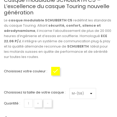
Casque modulable SCHUBERTH C5 –
L’excellence du casque Touring nouvelle
génération
Le
casque modulable SCHUBERTH C5
redéfinit les standards
du casque Touring. Alliant
sécurité, confort, silence et
aérodynamisme
, il incarne l’aboutissement de plus de 20 000
heures d’ingénierie et d’essais en soufflerie. Homologué
ECE
22.06 P/J
, il intègre un système de communication plug & play
et la qualité allemande reconnue de
SCHUBERTH
. Idéal pour
les motards suisses en quête de performance et de sérénité
sur toutes les routes.
Choisissez votre couleur :
Jaune fluo
Choisissez la taille de votre casque :
Quantité :
+
−