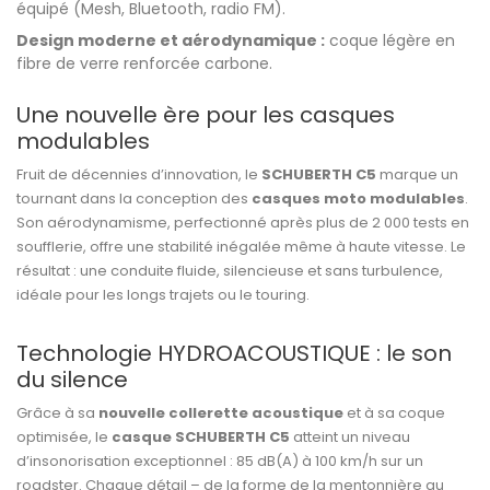
équipé (Mesh, Bluetooth, radio FM).
Design moderne et aérodynamique :
coque légère en
fibre de verre renforcée carbone.
Une nouvelle ère pour les casques
modulables
Fruit de décennies d’innovation, le
SCHUBERTH C5
marque un
tournant dans la conception des
casques moto modulables
.
Son aérodynamisme, perfectionné après plus de 2 000 tests en
soufflerie, offre une stabilité inégalée même à haute vitesse. Le
résultat : une conduite fluide, silencieuse et sans turbulence,
idéale pour les longs trajets ou le touring.
Technologie HYDROACOUSTIQUE : le son
du silence
Grâce à sa
nouvelle collerette acoustique
et à sa coque
optimisée, le
casque SCHUBERTH C5
atteint un niveau
d’insonorisation exceptionnel : 85 dB(A) à 100 km/h sur un
roadster. Chaque détail – de la forme de la mentonnière au