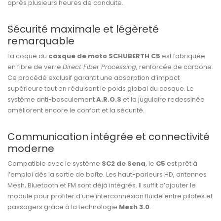
après plusieurs heures de conduite.
Sécurité maximale et légèreté
remarquable
La coque du
casque de moto SCHUBERTH C5
est fabriquée
en fibre de verre
Direct Fiber Processing
, renforcée de carbone.
Ce procédé exclusif garantit une absorption d’impact
supérieure tout en réduisant le poids global du casque. Le
système anti-basculement
A.R.O.S
et la jugulaire redessinée
améliorent encore le confort et la sécurité.
Communication intégrée et connectivité
moderne
Compatible avec le système
SC2 de Sena
, le
C5
est prêt à
l’emploi dès la sortie de boîte. Les haut-parleurs HD, antennes
Mesh, Bluetooth et FM sont déjà intégrés. Il suffit d’ajouter le
module pour profiter d’une interconnexion fluide entre pilotes et
passagers grâce à la technologie
Mesh 3.0
.