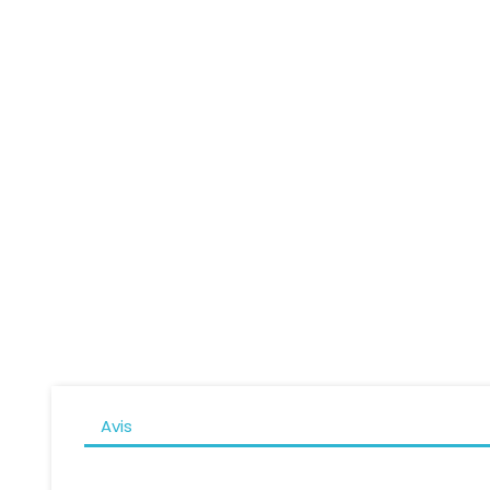
Casque Modulable SHOEI...
Casqu
Prix
799,00 CHF
Avis