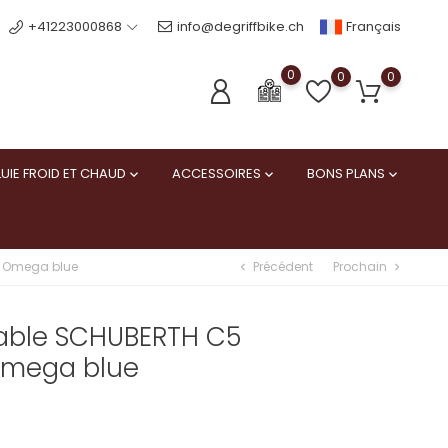
Français
+41223000868
info@degriffbike.ch
0
0
0
UIE FROID ET CHAUD
ACCESSOIRES
BONS PLANS



Précédent
Prochain
- Omega blue
chevron_left
chevron_right
able SCHUBERTH C5
Omega blue