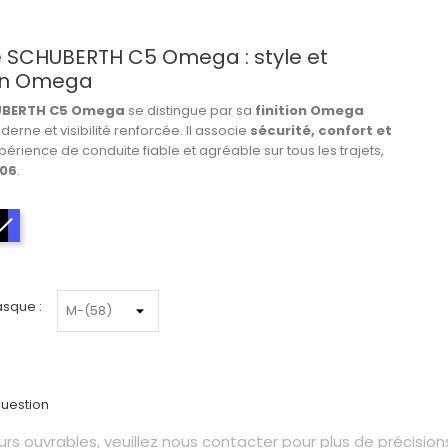
SCHUBERTH C5 Omega : style et
tion Omega
UBERTH C5 Omega
se distingue par sa
finition Omega
rne et visibilité renforcée. Il associe
sécurité, confort et
périence de conduite fiable et agréable sur tous les trajets,
-06
.
Noir-Bleu-Rouge
asque :
uestion
s ouvrables, veuillez nous contacter pour plus de précisions