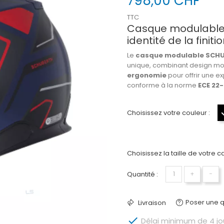
798,00 CHF
TTC
Casque modulable 
identité de la fini
Le
casque modulable SCH
unique, combinant design mode
ergonomie
pour offrir une ex
conforme à la norme
ECE 22
Choisissez votre couleur :
Choisissez la taille de votre c
Quantité :
+
−
Poser une q
Livraison

Délai minimum de 4 jour