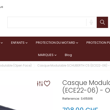
us
ENFANTS
PROTECTION DU MOTARD
PROTECTION PL



MARQUES
Blog

dulable (Open Face)
Casque Modulable SCHUBERTH C5 (ECE22-06) 
Casque Modul
(ECE22-06) - 
Reference:
S415916