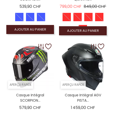
Prix
Prix de base
Prix
539,90 CHF
799,00 CHF
849,00 CHF
AJOUTER AU PANIER
AJOUTER AU PANIER
APERÇU RAPIDE
APERÇU RAPIDE
Casque Intégral
Casque Intégral AGV
SCORPION...
PISTA...
Prix
Prix
579,90 CHF
1 459,00 CHF